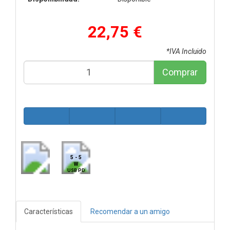
22,75 €
*IVA Incluido
Comprar
5 - 5
W
USB PD
Características
Recomendar a un amigo