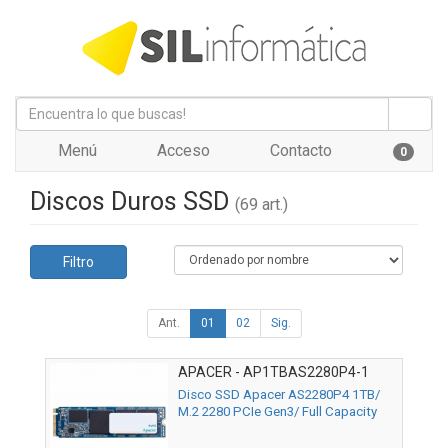
Menú
Acceso
Contacto
0
Discos Duros SSD
(69 art.)
Filtro
Ant.
01
02
Sig.
APACER - AP1TBAS2280P4-1
Disco SSD Apacer AS2280P4 1TB/
M.2 2280 PCIe Gen3/ Full Capacity