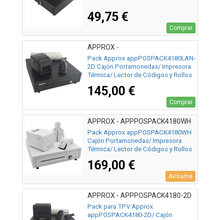
49,75 €
Comprar
APPROX -
APPPOSPACK4180LAN-2D
Pack Approx appPOSPACK4180LAN-
2D Cajón Portamonedas/ Impresora
Térmica/ Lector de Códigos y Rollos
Térmicos
145,00 €
Comprar
APPROX - APPPOSPACK4180WH
Pack Approx appPOSPACK4180WH
Cajón Portamonedas/ Impresora
Térmica/ Lector de Códigos y Rollos
Térmicos
169,00 €
Avísame
APPROX - APPPOSPACK4180-2D
Pack para TPV Approx
appPOSPACK4180-2D/ Cajón