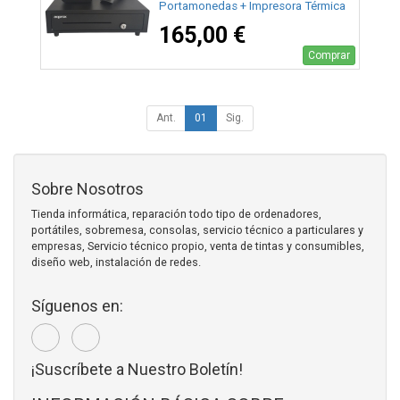
Portamonedas + Impresora Térmica
de Tickets + Lector de Códigos +
165,00 €
Rollos Térmicos
Comprar
Ant.
01
Sig.
Sobre Nosotros
Tienda informática, reparación todo tipo de ordenadores,
portátiles, sobremesa, consolas, servicio técnico a particulares y
empresas, Servicio técnico propio, venta de tintas y consumibles,
diseño web, instalación de redes.
Síguenos en:
¡Suscríbete a Nuestro Boletín!