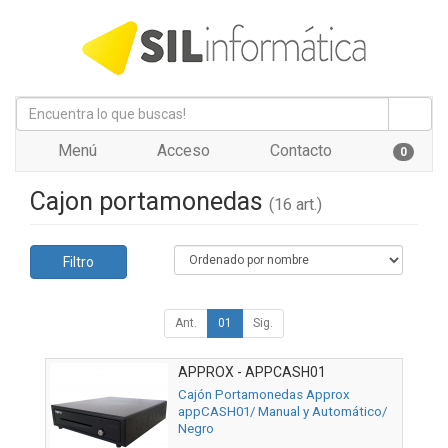
Menú
Acceso
Contacto
0
Cajon portamonedas
(16 art.)
Filtro
Ant.
01
Sig.
APPROX - APPCASH01
Cajón Portamonedas Approx
appCASH01/ Manual y Automático/
Negro