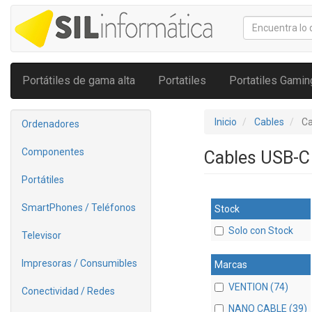
Portátiles de gama alta
Portatiles
Portatiles Gamin
Inicio
Cables
Ca
Ordenadores
Componentes
Cables USB-C
Portátiles
SmartPhones / Teléfonos
Stock
Solo con Stock
Televisor
Impresoras / Consumibles
Marcas
VENTION (74)
Conectividad / Redes
NANO CABLE (39)