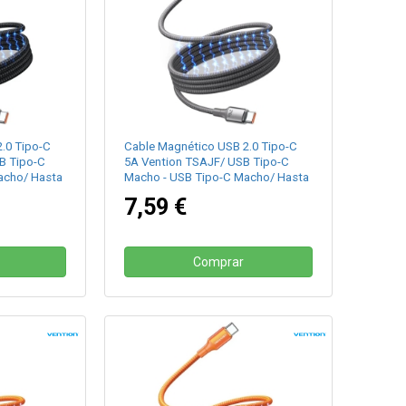
.0 Tipo-C
Cable Magnético USB 2.0 Tipo-C
B Tipo-C
5A Vention TSAJF/ USB Tipo-C
acho/ Hasta
Macho - USB Tipo-C Macho/ Hasta
/ Negro
240W/ 480Mbps/ 1m/ Titanio
7,59 €
Comprar