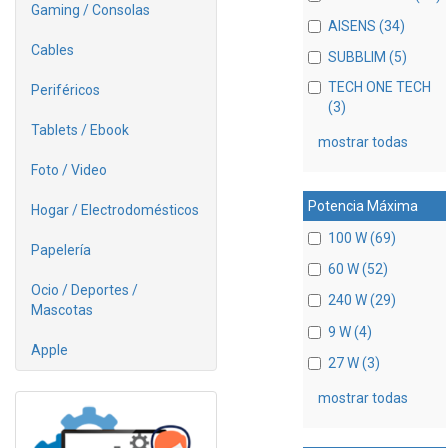
Gaming / Consolas
AISENS (34)
Cables
SUBBLIM (5)
TECH ONE TECH
Periféricos
(3)
Tablets / Ebook
mostrar todas
Foto / Video
Potencia Máxima
Hogar / Electrodomésticos
100 W (69)
Papelería
60 W (52)
Ocio / Deportes /
240 W (29)
Mascotas
9 W (4)
Apple
27 W (3)
mostrar todas