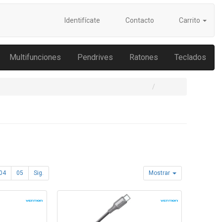
Identifícate
Contacto
Carrito
Multifunciones
Pendrives
Ratones
Teclados
04
05
Sig.
Mostrar