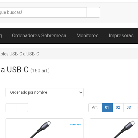
g
Ordenadores Sobremesa
Monitores
Impresoras
bles USB-C a USB-C
 a USB-C
(160 art.)
Ant.
01
02
03