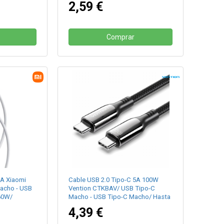
2,59 €
Comprar
3A Xiaomi
Cable USB 2.0 Tipo-C 5A 100W
acho - USB
Vention CTKBAV/ USB Tipo-C
60W/
Macho - USB Tipo-C Macho/ Hasta
100W/ 480Mbps/ 1.2m/ Negro
4,39 €