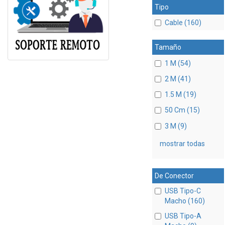
Tipo
Cable (160)
Tamaño
1 M (54)
2 M (41)
1.5 M (19)
50 Cm (15)
3 M (9)
mostrar todas
De Conector
USB Tipo-C
Macho (160)
USB Tipo-A