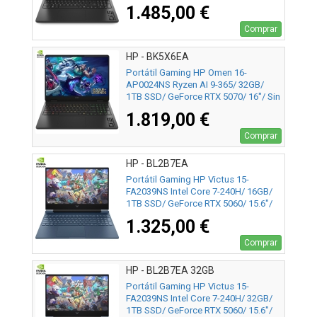
Sistema Operativo
1.485,00 €
Comprar
HP - BK5X6EA
Portátil Gaming HP Omen 16-
AP0024NS Ryzen AI 9-365/ 32GB/
1TB SSD/ GeForce RTX 5070/ 16"/ Sin
Sistema Operativo
1.819,00 €
Comprar
HP - BL2B7EA
Portátil Gaming HP Victus 15-
FA2039NS Intel Core 7-240H/ 16GB/
1TB SSD/ GeForce RTX 5060/ 15.6"/
Sin Sistema Operativo
1.325,00 €
Comprar
HP - BL2B7EA 32GB
Portátil Gaming HP Victus 15-
FA2039NS Intel Core 7-240H/ 32GB/
1TB SSD/ GeForce RTX 5060/ 15.6"/