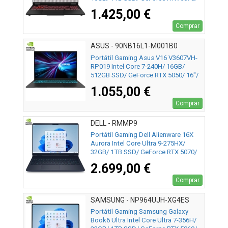
16"/ Sin Sistema Operativo
1.425,00 €
Comprar
ASUS - 90NB16L1-M001B0
Portátil Gaming Asus V16 V3607VH-
RP019 Intel Core 7-240H/ 16GB/
512GB SSD/ GeForce RTX 5050/ 16"/
Sin Sistema Operativo
1.055,00 €
Comprar
DELL - RMMP9
Portátil Gaming Dell Alienware 16X
Aurora Intel Core Ultra 9-275HX/
32GB/ 1TB SSD/ GeForce RTX 5070/
16"/ Win11
2.699,00 €
Comprar
SAMSUNG - NP964UJH-XG4ES
Portátil Gaming Samsung Galaxy
Book6 Ultra Intel Core Ultra 7-356H/