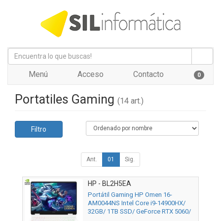
Menú
Acceso
Contacto
0
Portatiles Gaming
(14 art.)
Filtro
Ant.
01
Sig.
HP - BL2H5EA
Portátil Gaming HP Omen 16-
AM0044NS Intel Core i9-14900HX/
32GB/ 1TB SSD/ GeForce RTX 5060/
16"/ Sin Sistema Operativo