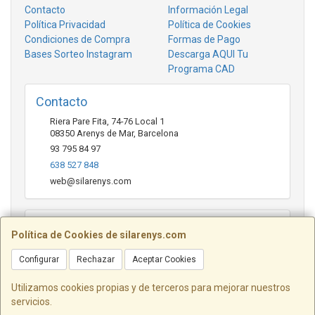
Contacto
Información Legal
Política Privacidad
Política de Cookies
Condiciones de Compra
Formas de Pago
Bases Sorteo Instagram
Descarga AQUI Tu
Programa CAD
Contacto
Riera Pare Fita, 74-76 Local 1
08350
Arenys de Mar
,
Barcelona
93 795 84 97
638 527 848
web@silarenys.com
Horario
Política de Cookies de silarenys.com
De lunes a viernes: Mañanas: de 10.00 a 13.30 horas Tardes
de 17.00 a 20.00 Horas / Sábados de 10.00 a 13.00 horas
Configurar
Rechazar
Aceptar Cookies
Utilizamos cookies propias y de terceros para mejorar nuestros
servicios.
Josep Pérez Diaz SL - Riera Pare Fita, 74 - 76 Local 1 - Arenys de