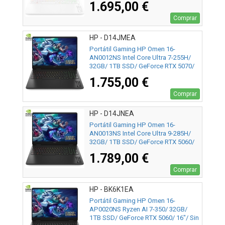
1.695,00 €
Comprar
HP - D14JMEA
Portátil Gaming HP Omen 16-
AN0012NS Intel Core Ultra 7-255H/
32GB/ 1TB SSD/ GeForce RTX 5070/
16"/ Sin Sistema Operativo
1.755,00 €
Comprar
HP - D14JNEA
Portátil Gaming HP Omen 16-
AN0013NS Intel Core Ultra 9-285H/
32GB/ 1TB SSD/ GeForce RTX 5060/
16"/ Sin Sistema Operativo
1.789,00 €
Comprar
HP - BK6K1EA
Portátil Gaming HP Omen 16-
AP0020NS Ryzen AI 7-350/ 32GB/
1TB SSD/ GeForce RTX 5060/ 16"/ Sin