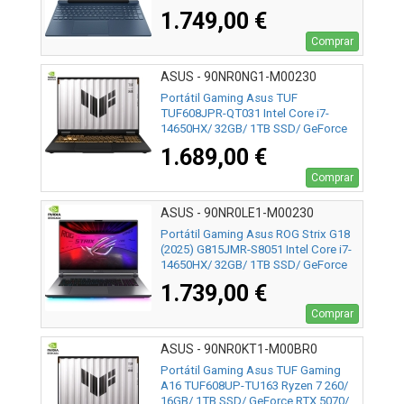
Sin Sistema Operativo
1.749,00 €
Comprar
ASUS - 90NR0NG1-M00230
Portátil Gaming Asus TUF
TUF608JPR-QT031 Intel Core i7-
14650HX/ 32GB/ 1TB SSD/ GeForce
RTX 5070/ 16"/ Sin Sistema Operativo
1.689,00 €
Comprar
ASUS - 90NR0LE1-M00230
Portátil Gaming Asus ROG Strix G18
(2025) G815JMR-S8051 Intel Core i7-
14650HX/ 32GB/ 1TB SSD/ GeForce
RTX 5060/ 18"/ Sin Sistema Operativo
1.739,00 €
Comprar
ASUS - 90NR0KT1-M00BR0
Portátil Gaming Asus TUF Gaming
A16 TUF608UP-TU163 Ryzen 7 260/
16GB/ 1TB SSD/ GeForce RTX 5070/