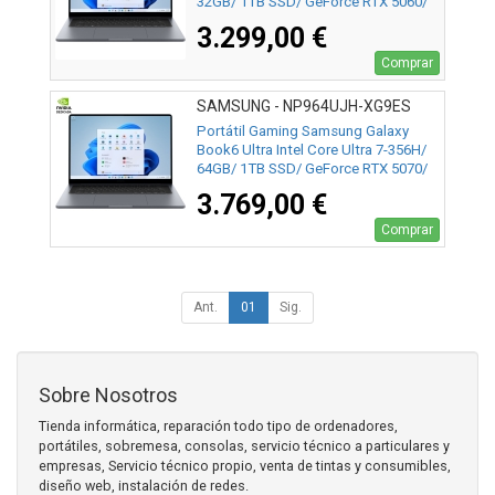
32GB/ 1TB SSD/ GeForce RTX 5060/
16" Táctil/ Win11 Pro
3.299,00 €
Comprar
SAMSUNG - NP964UJH-XG9ES
Portátil Gaming Samsung Galaxy
Book6 Ultra Intel Core Ultra 7-356H/
64GB/ 1TB SSD/ GeForce RTX 5070/
16" Táctil/ Win11 Pro
3.769,00 €
Comprar
Ant.
01
Sig.
Sobre Nosotros
Tienda informática, reparación todo tipo de ordenadores,
portátiles, sobremesa, consolas, servicio técnico a particulares y
empresas, Servicio técnico propio, venta de tintas y consumibles,
diseño web, instalación de redes.