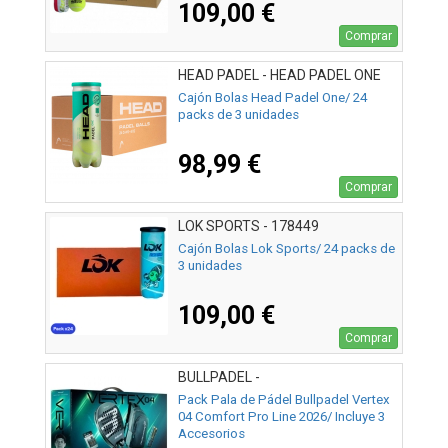
109,00 €
Comprar
HEAD PADEL - HEAD PADEL ONE
72U
Cajón Bolas Head Padel One/ 24
packs de 3 unidades
98,99 €
Comprar
LOK SPORTS - 178449
Cajón Bolas Lok Sports/ 24 packs de
3 unidades
109,00 €
Comprar
BULLPADEL -
Pack Pala de Pádel Bullpadel Vertex
04 Comfort Pro Line 2026/ Incluye 3
Accesorios