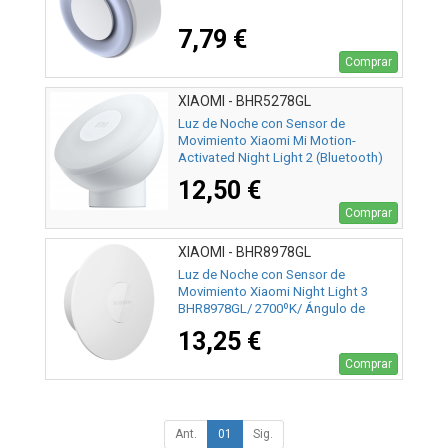
7,79 €
Comprar
XIAOMI - BHR5278GL
Luz de Noche con Sensor de
Movimiento Xiaomi Mi Motion-
Activated Night Light 2 (Bluetooth)
BHR5278GL/ 2800ºK/ Ángulo de
12,50 €
apertura 120º
Comprar
XIAOMI - BHR8978GL
Luz de Noche con Sensor de
Movimiento Xiaomi Night Light 3
BHR8978GL/ 2700ºK/ Ángulo de
apertura 120º
13,25 €
Comprar
Ant.
01
Sig.