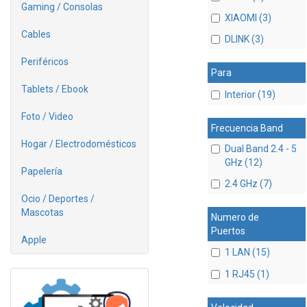
Gaming / Consolas
XIAOMI (3)
Cables
DLINK (3)
Periféricos
Para
Tablets / Ebook
Interior (19)
Foto / Video
Frecuencia Band
Hogar / Electrodomésticos
Dual Band 2.4 - 5
GHz (12)
Papelería
2.4 GHz (7)
Ocio / Deportes /
Mascotas
Numero de
Puertos
Apple
1 LAN (15)
1 RJ45 (1)