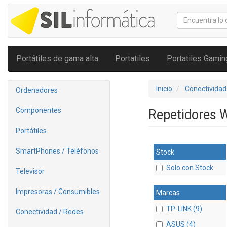
Portátiles de gama alta
Portatiles
Portatiles Gamin
Inicio
Conectividad
Ordenadores
Componentes
Repetidores 
Portátiles
SmartPhones / Teléfonos
Stock
Solo con Stock
Televisor
Impresoras / Consumibles
Marcas
TP-LINK (9)
Conectividad / Redes
ASUS (4)