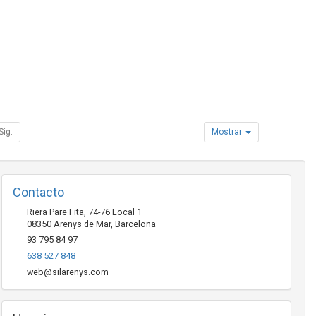
Sig.
Mostrar
Contacto
Riera Pare Fita, 74-76 Local 1
08350
Arenys de Mar
,
Barcelona
93 795 84 97
638 527 848
web@silarenys.com