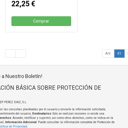
22,25 €
Comprar
Ant.
01
 a Nuestro Boletín!
CIÓN BÁSICA SOBRE PROTECCIÓN DE
SEP PEREZ DIAZ, S.L.
er las consultas planteadas por el usuario y enviarle la información solicitada;
sentimiento del usuario;
Destinatarios
: Solo se realizan cesiones si existe una
erechos
: Acceder, rectificar y suprimir, así como otros derechos, como se indica en la
nal;
Información Adicional
: Puede consultar la información completa de Protección de
olítica de Privacidad
.