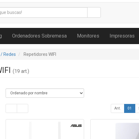
g
Ordenadores Sobremesa
Monitores
Impresoras
 / Redes
Repetidores WIFI
WIFI
(19 art.)
Ant.
01