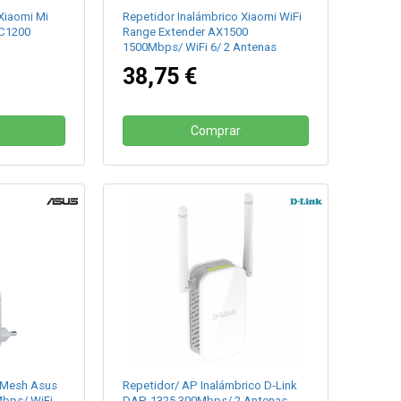
Xiaomi Mi
Repetidor Inalámbrico Xiaomi WiFi
AC1200
Range Extender AX1500
1500Mbps/ WiFi 6/ 2 Antenas
38,75 €
Comprar
/Mesh Asus
Repetidor/ AP Inalámbrico D-Link
bps/ WiFi
DAP-1325 300Mbps/ 2 Antenas