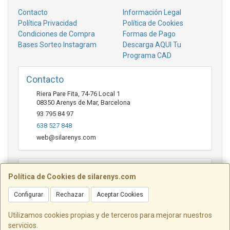
Contacto
Información Legal
Política Privacidad
Política de Cookies
Condiciones de Compra
Formas de Pago
Bases Sorteo Instagram
Descarga AQUI Tu
Programa CAD
Contacto
Riera Pare Fita, 74-76 Local 1
08350
Arenys de Mar
,
Barcelona
93 795 84 97
638 527 848
web@silarenys.com
Horario
Política de Cookies de silarenys.com
De lunes a viernes: Mañanas: de 10.00 a 13.30 horas Tardes
de 17.00 a 20.00 Horas / Sábados de 10.00 a 13.00 horas
Configurar
Rechazar
Aceptar Cookies
Utilizamos cookies propias y de terceros para mejorar nuestros
servicios.