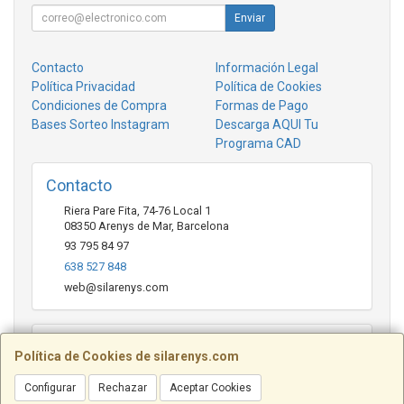
Enviar
Contacto
Información Legal
Política Privacidad
Política de Cookies
Condiciones de Compra
Formas de Pago
Bases Sorteo Instagram
Descarga AQUI Tu
Programa CAD
Contacto
Riera Pare Fita, 74-76 Local 1
08350
Arenys de Mar
,
Barcelona
93 795 84 97
638 527 848
web@silarenys.com
Horario
Política de Cookies de silarenys.com
De lunes a viernes: Mañanas: de 10.00 a 13.30 horas Tardes
Configurar
de 17.00 a 20.00 Horas / Sábados de 10.00 a 13.00 horas
Rechazar
Aceptar Cookies