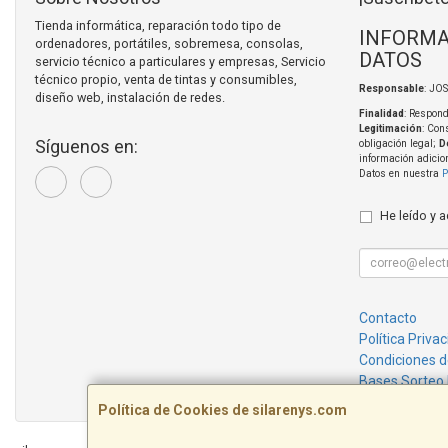
Tienda informática, reparación todo tipo de
INFORMA
ordenadores, portátiles, sobremesa, consolas,
DATOS
servicio técnico a particulares y empresas, Servicio
técnico propio, venta de tintas y consumibles,
Responsable
: JO
diseño web, instalación de redes.
Finalidad
: Respond
Legitimación
: Con
Síguenos en:
obligación legal;
D
información adicio
Datos en nuestra
P
He leído y 
Contacto
Política Priva
Condiciones 
Bases Sorteo
Política de Cookies de silarenys.com