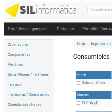
Portátiles de gama alta
Portatiles
Portatiles Gamin
Inicio
Impresoras /
Ordenadores
Componentes
Consumibles
Portátiles
SmartPhones / Teléfonos
Stock
Solo con Stock
Televisor
Impresoras / Consumibles
Marcas
EPSON (4)
Conectividad / Redes