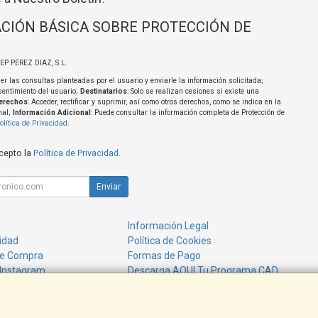
CIÓN BÁSICA SOBRE PROTECCIÓN DE
SEP PEREZ DIAZ, S.L.
er las consultas planteadas por el usuario y enviarle la información solicitada;
sentimiento del usuario;
Destinatarios
: Solo se realizan cesiones si existe una
erechos
: Acceder, rectificar y suprimir, así como otros derechos, como se indica en la
nal;
Información Adicional
: Puede consultar la información completa de Protección de
olítica de Privacidad
.
acepto la
Política de Privacidad
.
Enviar
Información Legal
cidad
Política de Cookies
de Compra
Formas de Pago
 Instagram
Descarga AQUI Tu Programa CAD