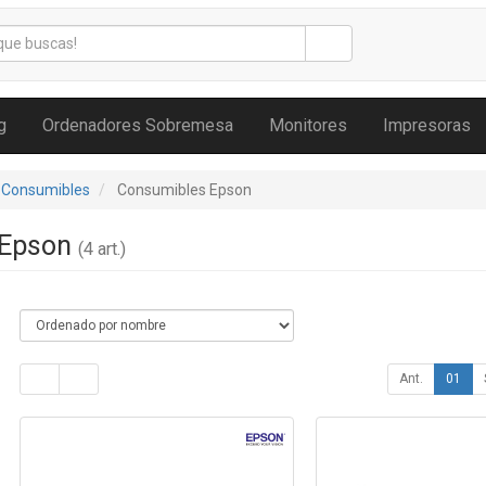
g
Ordenadores Sobremesa
Monitores
Impresoras
 Consumibles
Consumibles Epson
 Epson
(4 art.)
Ant.
01