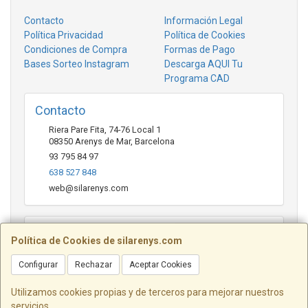
Contacto
Información Legal
Política Privacidad
Política de Cookies
Condiciones de Compra
Formas de Pago
Bases Sorteo Instagram
Descarga AQUI Tu
Programa CAD
Contacto
Riera Pare Fita, 74-76 Local 1
08350
Arenys de Mar
,
Barcelona
93 795 84 97
638 527 848
web@silarenys.com
Horario
Política de Cookies de silarenys.com
De lunes a viernes: Mañanas: de 10.00 a 13.30 horas Tardes
Configurar
Rechazar
Aceptar Cookies
de 17.00 a 20.00 Horas / Sábados de 10.00 a 13.00 horas
Utilizamos cookies propias y de terceros para mejorar nuestros
servicios.