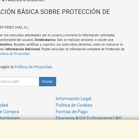
CIÓN BÁSICA SOBRE PROTECCIÓN DE
SEP PEREZ DIAZ, S.L.
er las consultas planteadas por el usuario y enviarle la información solicitada;
sentimiento del usuario;
Destinatarios
: Solo se realizan cesiones si existe una
erechos
: Acceder, rectificar y suprimir, así como otros derechos, como se indica en la
nal;
Información Adicional
: Puede consultar la información completa de Protección de
olítica de Privacidad
.
acepto la
Política de Privacidad
.
Enviar
Información Legal
cidad
Política de Cookies
de Compra
Formas de Pago
 Instagram
Descarga AQUI Tu Programa CAD