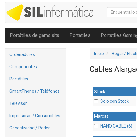
Portátiles de gama alta
Portatiles
Portatiles Gamin
Inicio
Hogar / Elec
Ordenadores
Componentes
Cables Alarg
Portátiles
SmartPhones / Teléfonos
Stock
Solo con Stock
Televisor
Impresoras / Consumibles
Marcas
NANO CABLE (6)
Conectividad / Redes