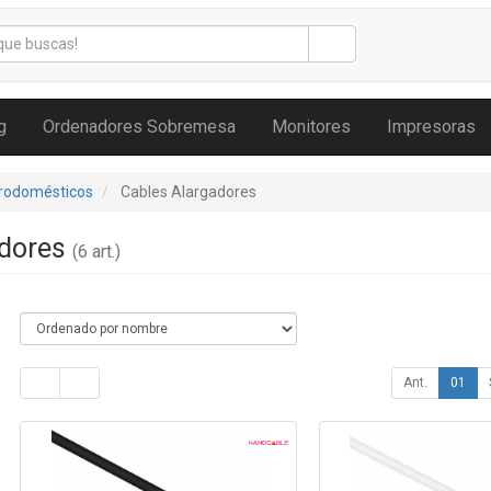
g
Ordenadores Sobremesa
Monitores
Impresoras
trodomésticos
Cables Alargadores
adores
(6 art.)
Ant.
01