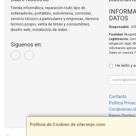
Tienda informática, reparación todo tipo de
INFORMA
ordenadores, portátiles, sobremesa, consolas,
DATOS
servicio técnico a particulares y empresas, Servicio
técnico propio, venta de tintas y consumibles,
Responsable
: JO
diseño web, instalación de redes.
Finalidad
: Respond
Legitimación
: Con
Síguenos en:
obligación legal;
D
información adicio
Datos en nuestra
P
He leído y 
Contacto
Política Priva
Condiciones 
Bases Sorteo
Política de Cookies de silarenys.com