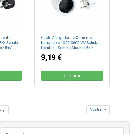
riente
Cable Alargador de Corriente
-BK/ Schuko
Nanocable 10.22.0605-W/ Schuko
o/ 5m/
Hembra - Schuko Macho/ 5m/
Blanco
9,19 €
Comprar
Sig.
Mostrar