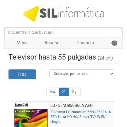
Menú
Acceso
Contacto
0
Televisor hasta 55 pulgadas
(24 art.)
Filtro
Ant.
01
Sig.
LG - 55NU850B6LA.AEU
Televisor LG NanoCell 55NU850B6LA
55"/ Ultra HD 4K/ Smart TV/ WiFi/
Negro