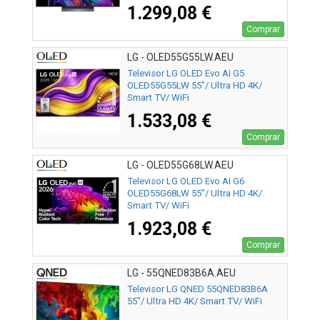
1.299,08 €
Comprar
LG - OLED55G55LW.AEU
Televisor LG OLED Evo AI G5
OLED55G55LW 55"/ Ultra HD 4K/
Smart TV/ WiFi
1.533,08 €
Comprar
LG - OLED55G68LW.AEU
Televisor LG OLED Evo AI G6
OLED55G68LW 55"/ Ultra HD 4K/
Smart TV/ WiFi
1.923,08 €
Comprar
LG - 55QNED83B6A.AEU
Televisor LG QNED 55QNED83B6A
55"/ Ultra HD 4K/ Smart TV/ WiFi