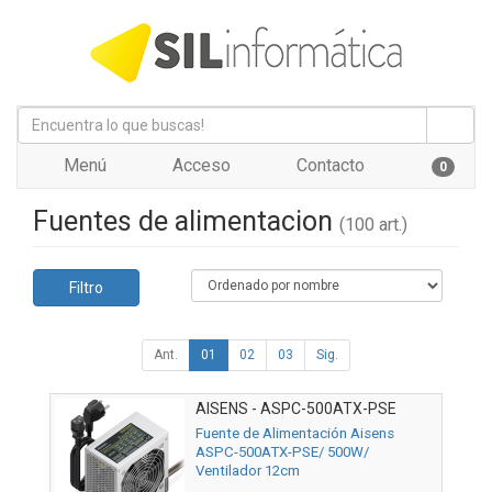
Menú
Acceso
Contacto
0
Fuentes de alimentacion
(100 art.)
Filtro
Ant.
01
02
03
Sig.
AISENS - ASPC-500ATX-PSE
Fuente de Alimentación Aisens
ASPC-500ATX-PSE/ 500W/
Ventilador 12cm