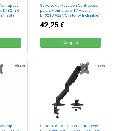
Contrapeso
Soporte de Mesa con Contrapeso
ns DT32TSR-
para 2 Monitores o TV Aisens
le/ hasta
DT32TSR-221/Giratorio/ Inclinable/
hasta 9kg
42,25 €
Comprar
Contrapeso
Soporte de Mesa con Contrapeso
T27TSR-043/
para Monitor Aisens DT32TSR-355/