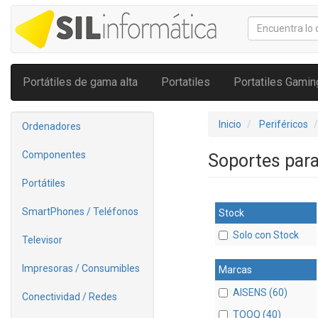
Portátiles de gama alta
Portatiles
Portatiles Gamin
Inicio
Periféricos
Ordenadores
Componentes
Soportes par
Portátiles
SmartPhones / Teléfonos
Stock
Solo con Stock
Televisor
Impresoras / Consumibles
Marcas
AISENS (60)
Conectividad / Redes
TOOQ (40)