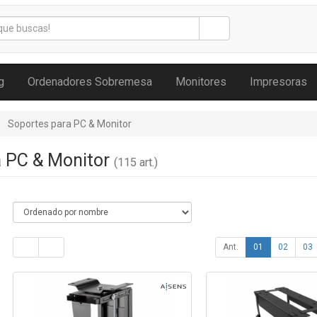
g
Ordenadores Sobremesa
Monitores
Impresoras
Soportes para PC & Monitor
a PC & Monitor
(115 art.)
Ant.
01
02
03