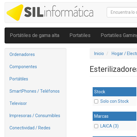
Portátiles de gama alta
Portatiles
Portatiles Gamin
Inicio
Hogar / Elec
Ordenadores
Componentes
Esterilizador
Portátiles
SmartPhones / Teléfonos
Stock
Solo con Stock
Televisor
Impresoras / Consumibles
Marcas
LAICA (3)
Conectividad / Redes