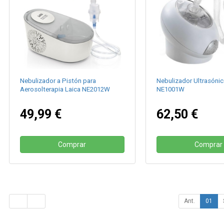
Nebulizador a Pistón para
Nebulizador Ultrasónic
Aerosolterapia Laica NE2012W
NE1001W
49,99 €
62,50 €
Comprar
Comprar
Ant.
01