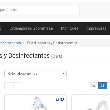
g
Ordenadores Sobremesa
Monitores
Impresoras
trodomésticos
Esterilizadores y Desinfectantes
es y Desinfectantes
(3 art.)
Ant.
01