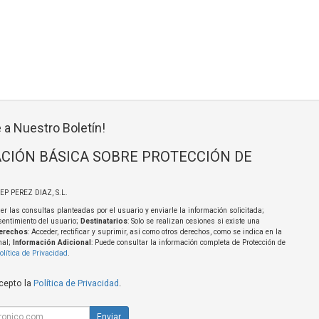
 a Nuestro Boletín!
CIÓN BÁSICA SOBRE PROTECCIÓN DE
SEP PEREZ DIAZ, S.L.
er las consultas planteadas por el usuario y enviarle la información solicitada;
sentimiento del usuario;
Destinatarios
: Solo se realizan cesiones si existe una
erechos
: Acceder, rectificar y suprimir, así como otros derechos, como se indica en la
nal;
Información Adicional
: Puede consultar la información completa de Protección de
olítica de Privacidad
.
acepto la
Política de Privacidad
.
Enviar