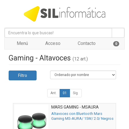
Menú
Acceso
Contacto
0
Gaming - Altavoces
(12 art.)
Filtro
Ant.
01
Sig.
MARS GAMING - MSAURA
Altavoces con Bluetooth Mars
Gaming MS-AURA/ 15W/ 2.0/ Negros