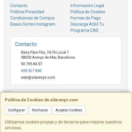
Contacto
Información Legal
Política Privacidad
Política de Cookies
Condiciones de Compra
Formas de Pago
Bases Sorteo Instagram
Descarga AQUI Tu
Programa CAD
Contacto
Riera Pare Fita, 74-76 Local 1
08350
Arenys de Mar
,
Barcelona
93 795 84 97
638 527 848
web@silarenys.com
Horario
Política de Cookies de silarenys.com
De lunes a viernes: Mañanas: de 10.00 a 13.30 horas Tardes
de 17.00 a 20.00 Horas / Sábados de 10.00 a 13.00 horas
Configurar
Rechazar
Aceptar Cookies
Utilizamos cookies propias y de terceros para mejorar nuestros
servicios.