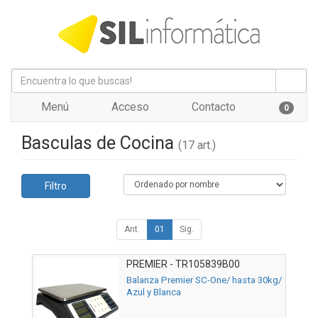
Menú
Acceso
Contacto
0
Basculas de Cocina
(17 art.)
Filtro
Ant.
01
Sig.
PREMIER - TR105839B00
Balanza Premier SC-One/ hasta 30kg/
Azul y Blanca