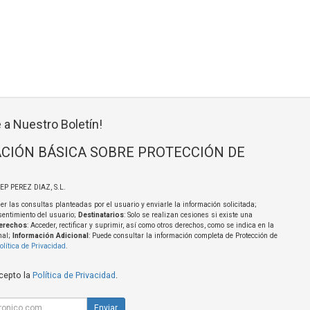
 a Nuestro Boletín!
CIÓN BÁSICA SOBRE PROTECCIÓN DE
SEP PEREZ DIAZ, S.L.
er las consultas planteadas por el usuario y enviarle la información solicitada;
sentimiento del usuario;
Destinatarios
: Solo se realizan cesiones si existe una
erechos
: Acceder, rectificar y suprimir, así como otros derechos, como se indica en la
nal;
Información Adicional
: Puede consultar la información completa de Protección de
olítica de Privacidad
.
acepto la
Política de Privacidad
.
Enviar