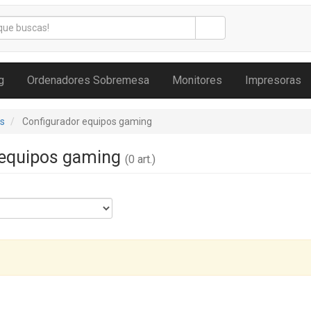
g
Ordenadores Sobremesa
Monitores
Impresoras
s
Configurador equipos gaming
 equipos gaming
(0 art.)