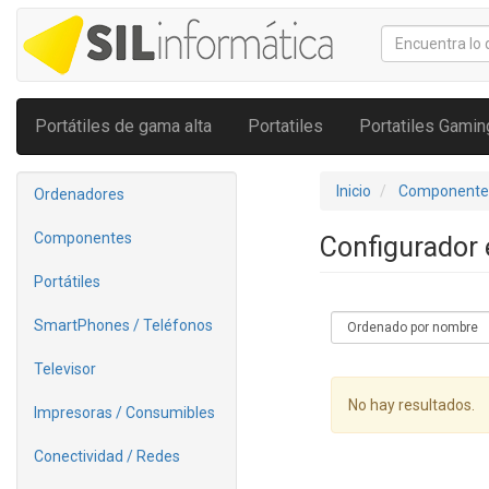
Portátiles de gama alta
Portatiles
Portatiles Gamin
Inicio
Componente
Ordenadores
Componentes
Configurador
Portátiles
SmartPhones / Teléfonos
Televisor
No hay resultados.
Impresoras / Consumibles
Conectividad / Redes