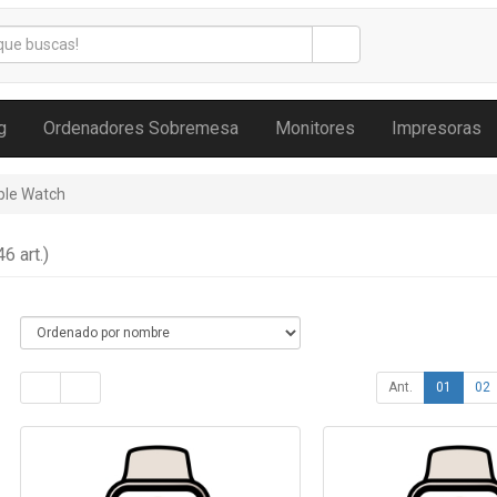
g
Ordenadores Sobremesa
Monitores
Impresoras
ple Watch
46 art.)
Ant.
01
02