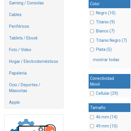
Gaming / Consolas
Color
Negro (10)
Cables
Titanio (9)
Periféricos
Blanco (7)
Tablets / Ebook
Titanio Negro (7)
Plata (5)
Foto / Video
mostrar todas
Hogar / Electrodomésticos
Papelería
Conectividad
Movil
Ocio / Deportes /
Mascotas
Cellular (29)
Apple
Tamaño
46 mm (14)
49 mm (10)