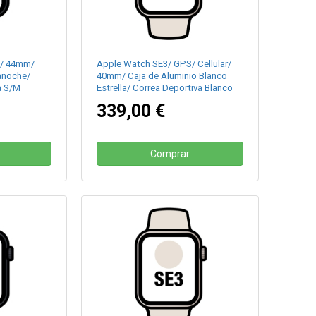
S/ 44mm/
Apple Watch SE3/ GPS/ Cellular/
anoche/
40mm/ Caja de Aluminio Blanco
a S/M
Estrella/ Correa Deportiva Blanco
Estrella M/L
339,00 €
Comprar