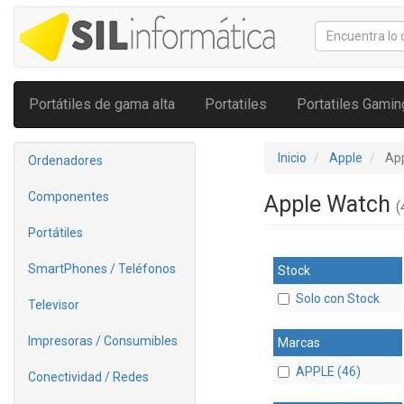
Portátiles de gama alta
Portatiles
Portatiles Gamin
Inicio
Apple
Ap
Ordenadores
Componentes
Apple Watch
(
Portátiles
SmartPhones / Teléfonos
Stock
Solo con Stock
Televisor
Impresoras / Consumibles
Marcas
APPLE (46)
Conectividad / Redes