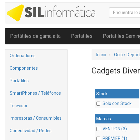
Portátiles de gama alta
Portatiles
Portatiles Gamin
Inicio
Ocio / Depor
Ordenadores
Componentes
Gadgets Dive
Portátiles
SmartPhones / Teléfonos
Stock
Solo con Stock
Televisor
Impresoras / Consumibles
Marcas
VENTION (3)
Conectividad / Redes
PREMIER (1)