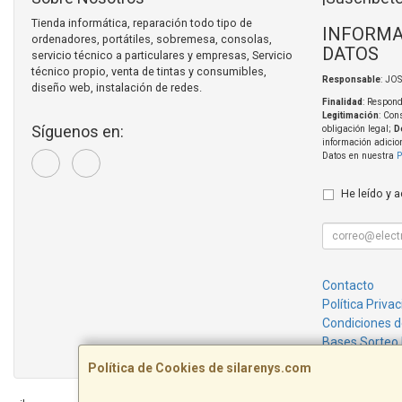
Tienda informática, reparación todo tipo de
INFORMA
ordenadores, portátiles, sobremesa, consolas,
DATOS
servicio técnico a particulares y empresas, Servicio
técnico propio, venta de tintas y consumibles,
Responsable
: JO
diseño web, instalación de redes.
Finalidad
: Respond
Legitimación
: Con
Síguenos en:
obligación legal;
D
información adicio
Datos en nuestra
P
He leído y 
Contacto
Política Priva
Condiciones 
Bases Sorteo
Política de Cookies de silarenys.com