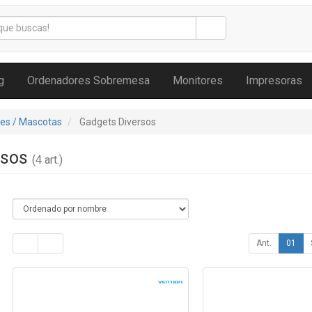
g
Ordenadores Sobremesa
Monitores
Impresoras
tes / Mascotas
Gadgets Diversos
rsos
(4 art.)
Ant.
01