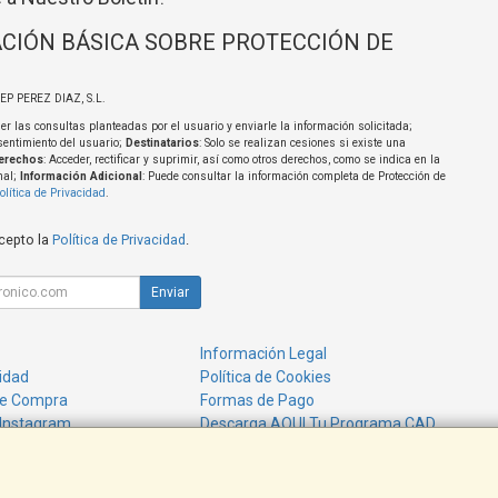
CIÓN BÁSICA SOBRE PROTECCIÓN DE
SEP PEREZ DIAZ, S.L.
er las consultas planteadas por el usuario y enviarle la información solicitada;
sentimiento del usuario;
Destinatarios
: Solo se realizan cesiones si existe una
erechos
: Acceder, rectificar y suprimir, así como otros derechos, como se indica en la
nal;
Información Adicional
: Puede consultar la información completa de Protección de
olítica de Privacidad
.
acepto la
Política de Privacidad
.
Enviar
Información Legal
cidad
Política de Cookies
de Compra
Formas de Pago
 Instagram
Descarga AQUI Tu Programa CAD