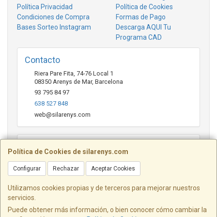
Política Privacidad
Política de Cookies
Condiciones de Compra
Formas de Pago
Bases Sorteo Instagram
Descarga AQUI Tu
Programa CAD
Contacto
Riera Pare Fita, 74-76 Local 1
08350
Arenys de Mar
,
Barcelona
93 795 84 97
638 527 848
web@silarenys.com
Horario
Política de Cookies de silarenys.com
De lunes a viernes: Mañanas: de 10.00 a 13.30 horas Tardes
Configurar
Rechazar
Aceptar Cookies
de 17.00 a 20.00 Horas / Sábados de 10.00 a 13.00 horas
Utilizamos cookies propias y de terceros para mejorar nuestros
servicios.
Josep Pérez Diaz SL - Riera Pare Fita, 74 - 76 Local 1 - Arenys de
Puede obtener más información, o bien conocer cómo cambiar la
Mar - Barcelona
Tel. 638 527 848 - web@silarenys.com - NIF: