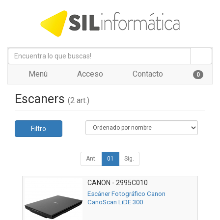
Menú
Acceso
Contacto
0
Escaners
(2 art.)
Filtro
Ant.
01
Sig.
CANON - 2995C010
Escáner Fotográfico Canon
CanoScan LiDE 300