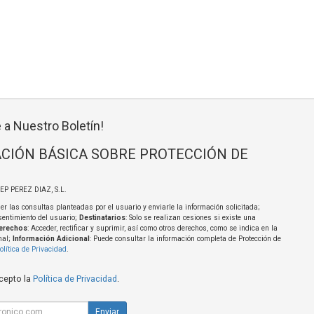
 a Nuestro Boletín!
CIÓN BÁSICA SOBRE PROTECCIÓN DE
SEP PEREZ DIAZ, S.L.
er las consultas planteadas por el usuario y enviarle la información solicitada;
sentimiento del usuario;
Destinatarios
: Solo se realizan cesiones si existe una
erechos
: Acceder, rectificar y suprimir, así como otros derechos, como se indica en la
nal;
Información Adicional
: Puede consultar la información completa de Protección de
olítica de Privacidad
.
acepto la
Política de Privacidad
.
Enviar