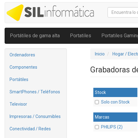
Portátiles de gama alta
Portatiles
Portatiles Gamin
Inicio
Hogar / Elec
Ordenadores
Componentes
Grabadoras d
Portátiles
SmartPhones / Teléfonos
Stock
Solo con Stock
Televisor
Impresoras / Consumibles
Marcas
PHILIPS (2)
Conectividad / Redes