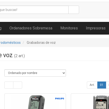
g
Ordenadores Sobremesa
Monitores
Impresoras
trodomésticos
Grabadoras de voz
e voz
(2 art.)
Ant.
01