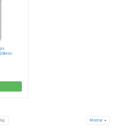
ips
 20kHz/
Sig.
Mostrar