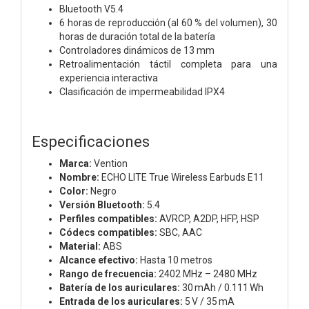
Bluetooth V5.4
6 horas de reproducción (al 60 % del volumen), 30
horas de duración total de la batería
Controladores dinámicos de 13 mm
Retroalimentación táctil completa para una
experiencia interactiva
Clasificación de impermeabilidad IPX4
Especificaciones
Marca:
Vention
Nombre:
ECHO LITE True Wireless Earbuds E11
Color:
Negro
Versión Bluetooth:
5.4
Perfiles compatibles:
AVRCP, A2DP, HFP, HSP
Códecs compatibles:
SBC, AAC
Material:
ABS
Alcance efectivo:
Hasta 10 metros
Rango de frecuencia:
2402 MHz – 2480 MHz
Batería de los auriculares:
30 mAh / 0.111 Wh
Entrada de los auriculares:
5 V / 35 mA