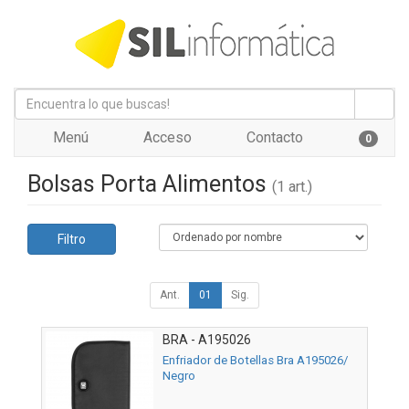
Menú
Acceso
Contacto
0
Bolsas Porta Alimentos
(1 art.)
Filtro
Ant.
01
Sig.
BRA - A195026
Enfriador de Botellas Bra A195026/
Negro