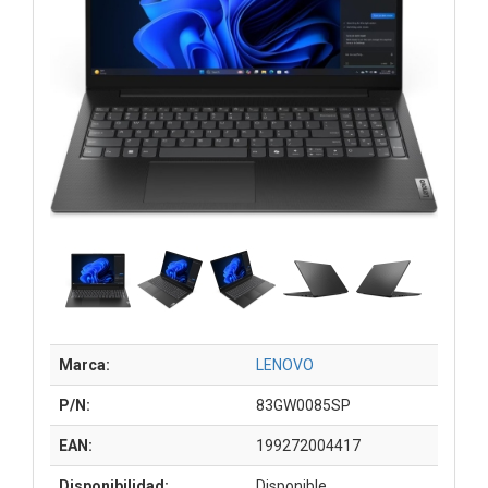
Marca:
LENOVO
P/N:
83GW0085SP
EAN:
199272004417
Disponibilidad:
Disponible