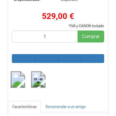
529,00 €
*IVA y CANON Incluido
Comprar
33 - 65
W
USB PD
Características
Recomendar a un amigo