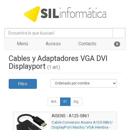
Menú
Acceso
Contacto
0
Cables y Adaptadores VGA DVI
Displayport
(1 art.)
Filtro
Ant.
01
Sig.
AISENS - A125-0861
Cable Conversor Aisens A125-0861/
DisplayPort Macho/ VGA Hembra -