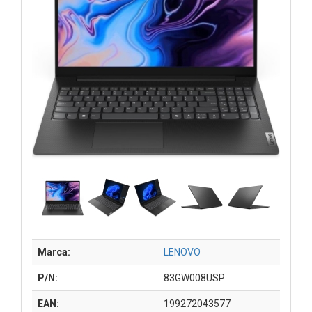
Marca:
LENOVO
P/N:
83GW008USP
EAN:
199272043577