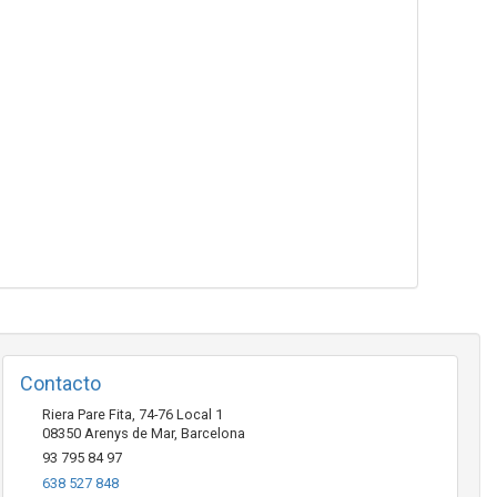
Contacto
Riera Pare Fita, 74-76 Local 1
08350
Arenys de Mar
,
Barcelona
93 795 84 97
638 527 848