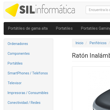
Portátiles de gama alta
Portatiles
Portatiles Gamin
Inicio
Periféricos
Ordenadores
Componentes
Ratón Inalámb
Portátiles
SmartPhones / Teléfonos
Televisor
Impresoras / Consumibles
Conectividad / Redes