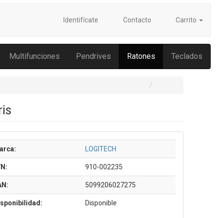
Identifícate
Contacto
Carrito
Multifunciones
Pendrives
Ratones
Teclados
ris
arca:
LOGITECH
/N:
910-002235
AN:
5099206027275
sponibilidad:
Disponible