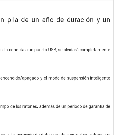
con pila de un año de duración y un
si lo conecta a un puerto USB, se olvidará completamente
de encendido/apagado y el modo de suspensión inteligente
l campo de los ratones, además de un periodo de garantía de
rica: transmisión de datos rápida y virtual sin retrasos ni