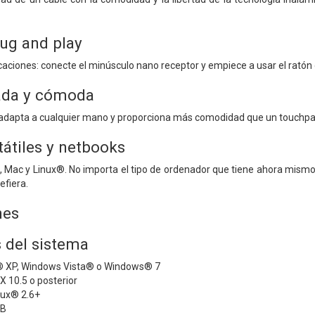
ug and play
caciones: conecte el minúsculo nano receptor y empiece a usar el ratón
zada y cómoda
se adapta a cualquier mano y proporciona más comodidad que un touchpa
tátiles y netbooks
 Mac y Linux®. No importa el tipo de ordenador que tiene ahora mism
efiera.
nes
s del sistema
 XP, Windows Vista® o Windows® 7
 10.5 o posterior
nux® 2.6+
SB