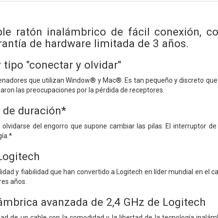
able ratón inalámbrico de fácil conexión, 
rantía de hardware limitada de 3 años.
tipo "conectar y olvidar"
enadores que utilizan Window® y Mac®. Es tan pequeño y discreto que 
aron las preocupaciones por la pérdida de receptores.
o de duración*
olvidarse del engorro que supone cambiar las pilas. El interruptor 
ía.*
Logitech
alidad y fiabilidad que han convertido a Logitech en líder mundial en e
res años.
ámbrica avanzada de 2,4 GHz de Logitech
idad de un cable con la comodidad y la libertad de la tecnología inalámb