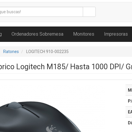
g
Ordenadores Sobremesa
Monitores
Impresoras
Ratones
LOGITECH 910-002235
rico Logitech M185/ Hasta 1000 DPI/ G
M
P
E
Di