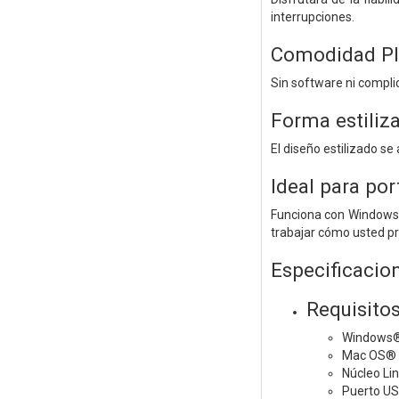
interrupciones.
Comodidad Pl
Sin software ni compli
Forma estili
El diseño estilizado 
Ideal para por
Funciona con Windows,
trabajar cómo usted pr
Especificacio
Requisito
Windows®
Mac OS® X
Núcleo Li
Puerto U