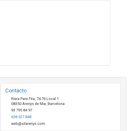
Contacto
Riera Pare Fita, 74-76 Local 1
08350
Arenys de Mar
,
Barcelona
93 795 84 97
638 527 848
web@silarenys.com