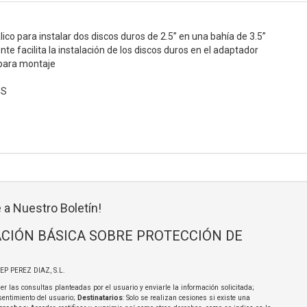
co para instalar dos discos duros de 2.5” en una bahía de 3.5”
ente facilita la instalación de los discos duros en el adaptador
s para montaje
HS
 a Nuestro Boletín!
CIÓN BÁSICA SOBRE PROTECCIÓN DE
SEP PEREZ DIAZ, S.L.
er las consultas planteadas por el usuario y enviarle la información solicitada;
sentimiento del usuario;
Destinatarios
: Solo se realizan cesiones si existe una