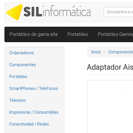
Portátiles de gama alta
Portatiles
Portatiles Gamin
Inicio
Componente
Ordenadores
Componentes
Adaptador Ais
Portátiles
SmartPhones / Teléfonos
Televisor
Impresoras / Consumibles
Conectividad / Redes