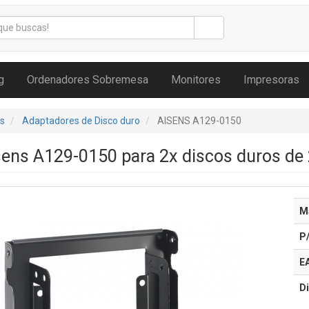
g
Ordenadores Sobremesa
Monitores
Impresoras
s
Adaptadores de Disco duro
AISENS A129-0150
ens A129-0150 para 2x discos duros de 
M
P
E
Di