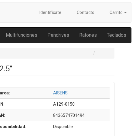
Identifícate
Contacto
Carrito
Multifunciones
Pendrives
Ratones
Teclados
2.5"
arca:
AISENS
/N:
A129-0150
AN:
8436574701494
sponibilidad:
Disponible