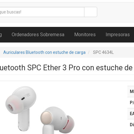
g
Ordenadores Sobremesa
Monitores
Impresoras
Auriculares Bluetooth con estuche de carga
SPC 4634L
luetooth SPC Ether 3 Pro con estuche d
M
P
E
Di