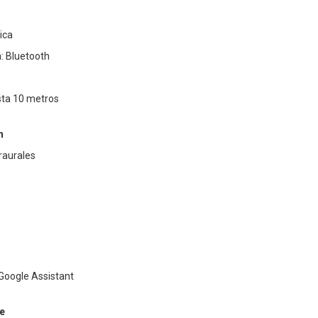
ica
: Bluetooth
sta 10 metros
n
traurales
s
Google Assistant
e