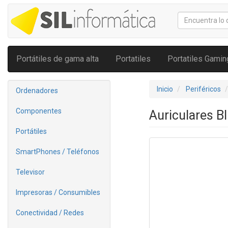
Portátiles de gama alta
Portatiles
Portatiles Gamin
Inicio
Periféricos
Ordenadores
Componentes
Auriculares B
Portátiles
SmartPhones / Teléfonos
Televisor
Impresoras / Consumibles
Conectividad / Redes