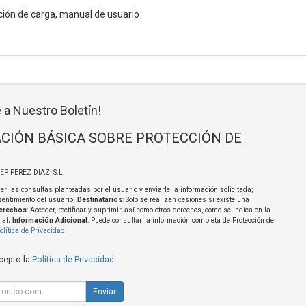
ción de carga, manual de usuario
 a Nuestro Boletín!
CIÓN BÁSICA SOBRE PROTECCIÓN DE
SEP PEREZ DIAZ, S.L.
er las consultas planteadas por el usuario y enviarle la información solicitada;
sentimiento del usuario;
Destinatarios
: Solo se realizan cesiones si existe una
erechos
: Acceder, rectificar y suprimir, así como otros derechos, como se indica en la
nal;
Información Adicional
: Puede consultar la información completa de Protección de
olítica de Privacidad
.
acepto la
Política de Privacidad
.
Enviar