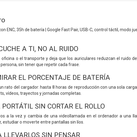
ro
on ENC, 35h de batería | Google Fast Pair, USB-C, control táctil, modo j
CUCHE A TI, NO AL RUIDO
la oficina o el transporte y deja que los auriculares reduzcan el ruido
a persona, sin tener que repetir cada frase.
MIRAR EL PORCENTAJE DE BATERÍA
e un rato del cargador: hasta 8 horas de reproducción con una sola carg
sts, vídeos, trayectos y jornadas completas.
 PORTÁTIL SIN CORTAR EL ROLLO
vos a la vez y cambia de una videollamada en el ordenador a una ll
, estudiar o moverte entre pantallas sin líos.
A LLEVARLOS SIN PENSAR