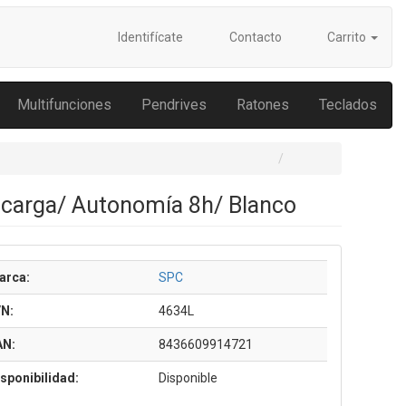
Identifícate
Contacto
Carrito
Multifunciones
Pendrives
Ratones
Teclados
e carga/ Autonomía 8h/ Blanco
arca:
SPC
/N:
4634L
AN:
8436609914721
sponibilidad:
Disponible