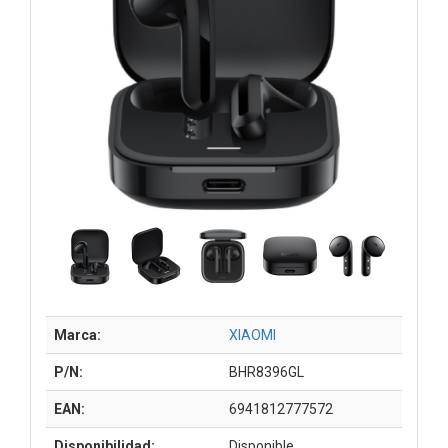
Marca:
XIAOMI
P/N:
BHR8396GL
EAN:
6941812777572
Disponibilidad:
Disponible