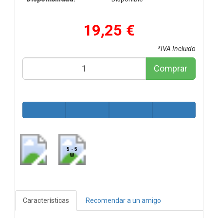
19,25 €
*IVA Incluido
Comprar
5 - 5
W
Características
Recomendar a un amigo