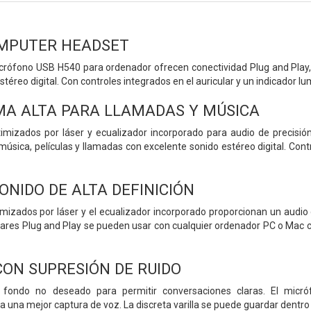
OMPUTER HEADSET
crófono USB H540 para ordenador ofrecen conectividad Plug and Play, p
téreo digital. Con controles integrados en el auricular y un indicador l
MA ALTA PARA LLAMADAS Y MÚSICA
imizados por láser y ecualizador incorporado para audio de precisió
sica, películas y llamadas con excelente sonido estéreo digital. Contr
ONIDO DE ALTA DEFINICIÓN
mizados por láser y el ecualizador incorporado proporcionan un audio d
lares Plug and Play se pueden usar con cualquier ordenador PC o Mac 
ON SUPRESIÓN DE RUIDO
 fondo no deseado para permitir conversaciones claras. El micr
una mejor captura de voz. La discreta varilla se puede guardar dentro