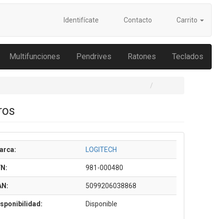
Identifícate
Contacto
Carrito
Multifunciones
Pendrives
Ratones
Teclados
ros
arca:
LOGITECH
/N:
981-000480
AN:
5099206038868
sponibilidad:
Disponible