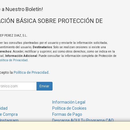
 a Nuestro Boletín!
CIÓN BÁSICA SOBRE PROTECCIÓN DE
SEP PEREZ DIAZ, S.L.
er las consultas planteadas por el usuario y enviarle la información solicitada;
sentimiento del usuario;
Destinatarios
: Solo se realizan cesiones si existe una
erechos
: Acceder, rectificar y suprimir, así como otros derechos, como se indica en la
nal;
Información Adicional
: Puede consultar la información completa de Protección de
olítica de Privacidad
.
acepto la
Política de Privacidad
.
Enviar
Información Legal
cidad
Política de Cookies
de Compra
Formas de Pago
 Instagram
Descarga AQUI Tu Programa CAD