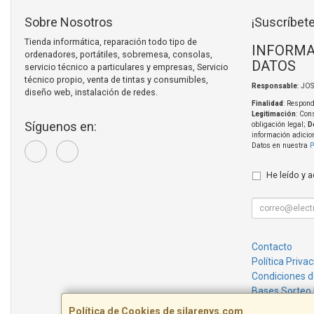
Sobre Nosotros
¡Suscríbete
Tienda informática, reparación todo tipo de
INFORMA
ordenadores, portátiles, sobremesa, consolas,
DATOS
servicio técnico a particulares y empresas, Servicio
técnico propio, venta de tintas y consumibles,
Responsable
: JO
diseño web, instalación de redes.
Finalidad
: Respond
Legitimación
: Con
Síguenos en:
obligación legal;
D
información adicio
Datos en nuestra
P
He leído y 
Contacto
Política Priva
Condiciones 
Bases Sorteo
Política de Cookies de silarenys.com