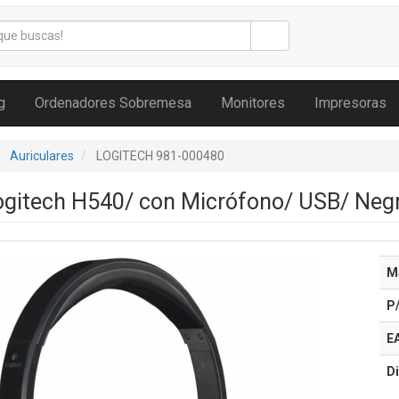
g
Ordenadores Sobremesa
Monitores
Impresoras
Auriculares
LOGITECH 981-000480
Logitech H540/ con Micrófono/ USB/ Neg
M
P
E
Di