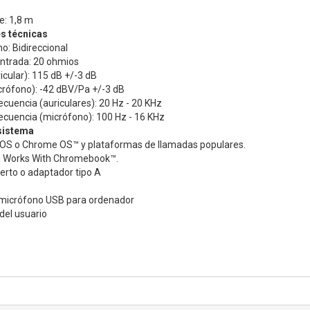
e: 1,8 m
s técnicas
o: Bidireccional
ntrada: 20 ohmios
icular): 115 dB +/-3 dB
crófono): -42 dBV/Pa +/-3 dB
cuencia (auriculares): 20 Hz - 20 KHz
ecuencia (micrófono): 100 Hz - 16 KHz
 sistema
S o Chrome OS™ y plataformas de llamadas populares.
ón Works With Chromebook™.
erto o adaptador tipo A
 micrófono USB para ordenador
el usuario