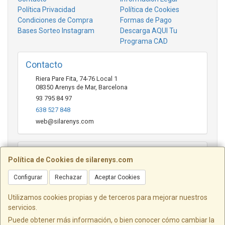
Política Privacidad
Política de Cookies
Condiciones de Compra
Formas de Pago
Bases Sorteo Instagram
Descarga AQUI Tu
Programa CAD
Contacto
Riera Pare Fita, 74-76 Local 1
08350
Arenys de Mar
,
Barcelona
93 795 84 97
638 527 848
web@silarenys.com
Horario
Política de Cookies de silarenys.com
De lunes a viernes: Mañanas: de 10.00 a 13.30 horas Tardes
de 17.00 a 20.00 Horas / Sábados de 10.00 a 13.00 horas
Configurar
Rechazar
Aceptar Cookies
Utilizamos cookies propias y de terceros para mejorar nuestros
servicios.
Josep Pérez Diaz SL - Riera Pare Fita, 74 - 76 Local 1 - Arenys de
Puede obtener más información, o bien conocer cómo cambiar la
Mar - Barcelona
Tel. 638 527 848 - web@silarenys.com - NIF: