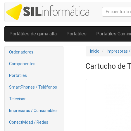
Portátiles de gama alta
Portatiles
Portatiles Gamin
Inicio
Impresoras /
Ordenadores
Componentes
Cartucho de 
Portátiles
SmartPhones / Teléfonos
Televisor
Impresoras / Consumibles
Conectividad / Redes