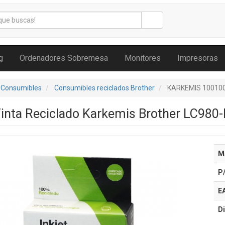
g
Ordenadores Sobremesa
Monitores
Impresoras
 Consumibles
Consumibles reciclados Brother
KARKEMIS 10010
Tinta Reciclado Karkemis Brother LC98
M
P
E
Di