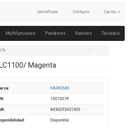
Identifícate
Contacto
Carrito
Multifunciones
Pendrives
Ratones
Teclados
079
0-LC1100/ Magenta
arca:
KARKEMIS
/N:
10010079
AN:
8436033431405
sponibilidad:
Disponible