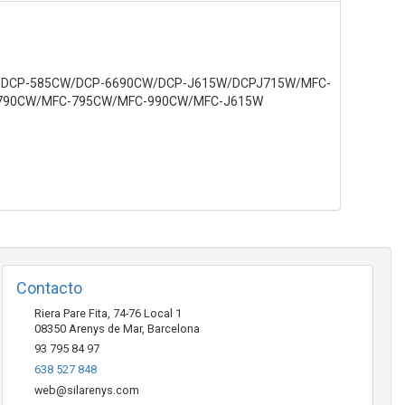
CP-585CW/DCP-6690CW/DCP-J615W/DCPJ715W/MFC-
-790CW/MFC-795CW/MFC-990CW/MFC-J615W
Contacto
Riera Pare Fita, 74-76 Local 1
08350
Arenys de Mar
,
Barcelona
93 795 84 97
638 527 848
web@silarenys.com