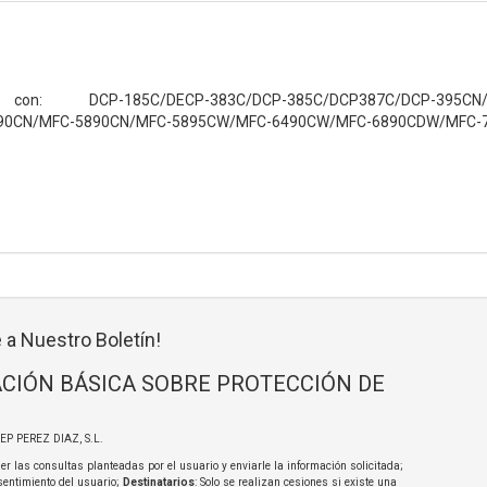
on: DCP-185C/DECP-383C/DCP-385C/DCP387C/DCP-395CN/D
90CN/MFC-5890CN/MFC-5895CW/MFC-6490CW/MFC-6890CDW/MFC
 a Nuestro Boletín!
CIÓN BÁSICA SOBRE PROTECCIÓN DE
SEP PEREZ DIAZ, S.L.
er las consultas planteadas por el usuario y enviarle la información solicitada;
sentimiento del usuario;
Destinatarios
: Solo se realizan cesiones si existe una