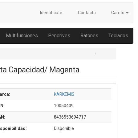
Identifícate
Contacto
Carrito
Multifunciones
Pendrives
Ratones
Teclados
lta Capacidad/ Magenta
arca:
KARKEMIS
/N:
10050409
AN:
8436553694717
sponibilidad:
Disponible