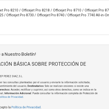
t Pro 8210 / Officejet Pro 8218 / Officejet Pro 8710 / Officejet Pro 871
5 / Officejet Pro 8730 / Officejet Pro 8740 / Officejet Pro 7740 All-in-On
 a Nuestro Boletín!
CIÓN BÁSICA SOBRE PROTECCIÓN DE
SEP PEREZ DIAZ, S.L.
er las consultas planteadas por el usuario y enviarle la información solicitada;
sentimiento del usuario;
Destinatarios
: Solo se realizan cesiones si existe una
erechos
: Acceder, rectificar y suprimir, así como otros derechos, como se indica en la
nal;
Información Adicional
: Puede consultar la información completa de Protección de
olítica de Privacidad
.
acepto la
Política de Privacidad
.