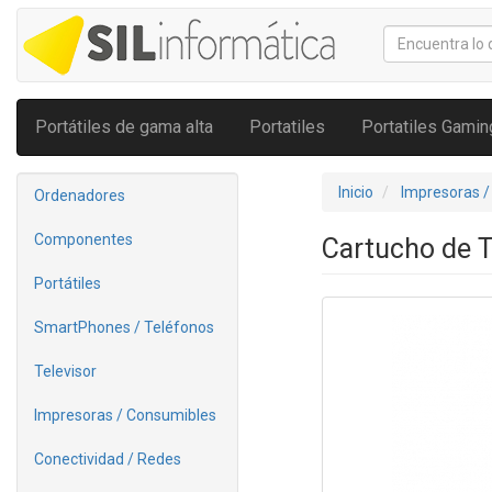
Portátiles de gama alta
Portatiles
Portatiles Gamin
Inicio
Impresoras /
Ordenadores
Componentes
Cartucho de 
Portátiles
SmartPhones / Teléfonos
Televisor
Impresoras / Consumibles
Conectividad / Redes