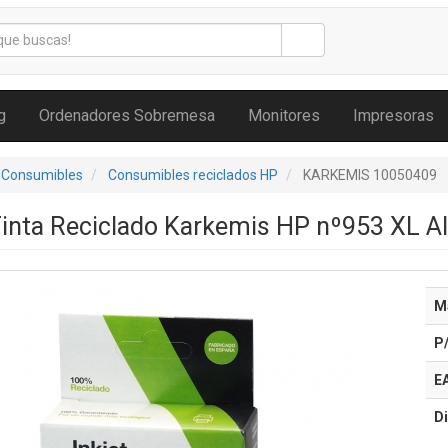
g
Ordenadores Sobremesa
Monitores
Impresoras
 Consumibles
Consumibles reciclados HP
KARKEMIS 10050409
Tinta Reciclado Karkemis HP nº953 XL A
M
P
E
Di