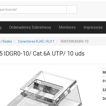
g
Ordenadores Sobremesa
Monitores
Impresoras
 / Redes
Conectores RJ45 / RJ11
VENTION IDGR0-10
5 IDGR0-10/ Cat.6A UTP/ 10 uds
M
P
E
Di