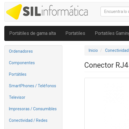
Portátiles de gama alta
Portatiles
Portatiles Gamin
Inicio
Conectividad
Ordenadores
Componentes
Conector RJ4
Portátiles
SmartPhones / Teléfonos
Televisor
Impresoras / Consumibles
Conectividad / Redes