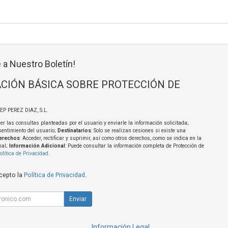
 a Nuestro Boletín!
CIÓN BÁSICA SOBRE PROTECCIÓN DE
SEP PEREZ DIAZ, S.L.
er las consultas planteadas por el usuario y enviarle la información solicitada;
sentimiento del usuario;
Destinatarios
: Solo se realizan cesiones si existe una
erechos
: Acceder, rectificar y suprimir, así como otros derechos, como se indica en la
nal;
Información Adicional
: Puede consultar la información completa de Protección de
olítica de Privacidad
.
acepto la
Política de Privacidad
.
Enviar
Información Legal