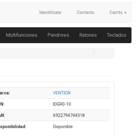
Identifícate
Contacto
Carrito
Multifunciones
Pendrives
Ratones
Teclados
arca:
VENTION
/N:
IDGR0-10
AN:
6922794744318
sponibilidad:
Disponible