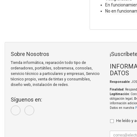
En funcionamien
No en funcionam
Sobre Nosotros
¡Suscríbete
Tienda informática, reparación todo tipo de
INFORMA
ordenadores, portátiles, sobremesa, consolas,
DATOS
servicio técnico a particulares y empresas, Servicio
técnico propio, venta de tintas y consumibles,
Responsable
: JO
diseño web, instalación de redes.
Finalidad
: Respond
Legitimación
: Con
Síguenos en:
obligación legal;
D
información adicio
Datos en nuestra
P
He leído y 