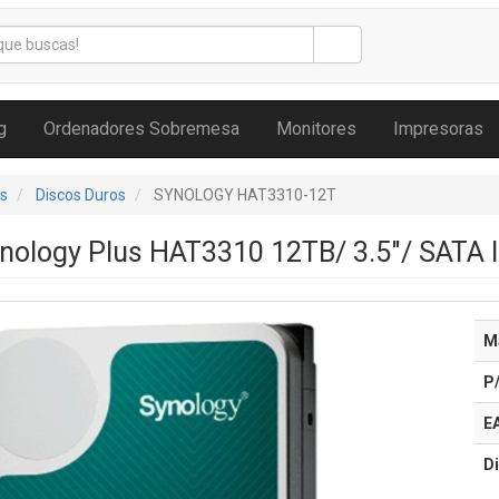
g
Ordenadores Sobremesa
Monitores
Impresoras
s
Discos Duros
SYNOLOGY HAT3310-12T
nology Plus HAT3310 12TB/ 3.5"/ SATA 
M
P
E
Di