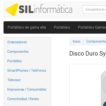
Portátiles de gama alta
Portatiles
Portatiles Gamin
Inicio
Componente
Ordenadores
Componentes
Disco Duro Sy
Portátiles
SmartPhones / Teléfonos
Televisor
Impresoras / Consumibles
Conectividad / Redes