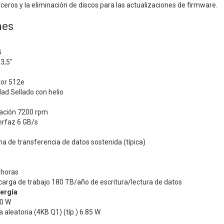
ceros y la eliminación de discos para las actualizaciones de firmware.
nes
B
3,5"
tor 512e
dad Sellado con helio
tación 7200 rpm
erfaz 6 GB/s
a de transferencia de datos sostenida (típica)
 horas
 carga de trabajo 180 TB/año de escritura/lectura de datos
ergía
30 W
 aleatoria (4KB Q1) (típ.) 6.85 W