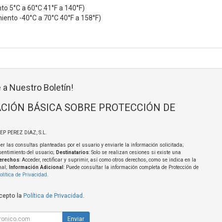
to 5°C a 60°C 41°F a 140°F)
iento -40°C a 70°C 40°F a 158°F)
 a Nuestro Boletín!
CIÓN BÁSICA SOBRE PROTECCIÓN DE
SEP PEREZ DIAZ, S.L.
er las consultas planteadas por el usuario y enviarle la información solicitada;
sentimiento del usuario;
Destinatarios
: Solo se realizan cesiones si existe una
erechos
: Acceder, rectificar y suprimir, así como otros derechos, como se indica en la
nal;
Información Adicional
: Puede consultar la información completa de Protección de
olítica de Privacidad
.
acepto la
Política de Privacidad
.
Enviar