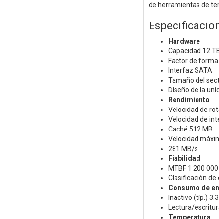
de herramientas de ter
Especificacio
Hardware
Capacidad 12 T
Factor de forma 
Interfaz SATA
Tamaño del sec
Diseño de la uni
Rendimiento
Velocidad de ro
Velocidad de int
Caché 512 MB
Velocidad máxim
281 MB/s
Fiabilidad
MTBF 1 200 000
Clasificación de
Consumo de en
Inactivo (típ.) 3.
Lectura/escritura
Temperatura