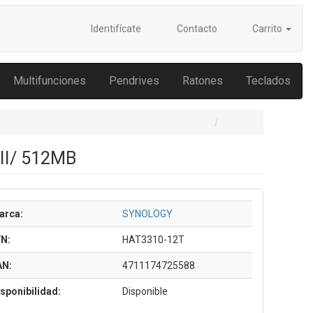
Identifícate
Contacto
Carrito
Multifunciones
Pendrives
Ratones
Teclados
III/ 512MB
arca:
SYNOLOGY
/N:
HAT3310-12T
AN:
4711174725588
sponibilidad:
Disponible