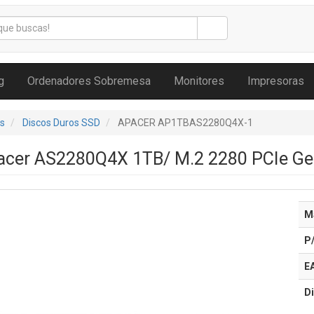
g
Ordenadores Sobremesa
Monitores
Impresoras
s
Discos Duros SSD
APACER AP1TBAS2280Q4X-1
acer AS2280Q4X 1TB/ M.2 2280 PCIe Gen
M
P
E
Di