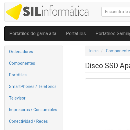
Portátiles de gama alta
Portatiles
Portatiles Gamin
Inicio
Componente
Ordenadores
Componentes
Disco SSD Ap
Portátiles
SmartPhones / Teléfonos
Televisor
Impresoras / Consumibles
Conectividad / Redes