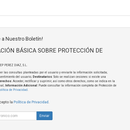
 a Nuestro Boletín!
CIÓN BÁSICA SOBRE PROTECCIÓN DE
SEP PEREZ DIAZ, S.L.
er las consultas planteadas por el usuario y enviarle la información solicitada;
sentimiento del usuario;
Destinatarios
: Solo se realizan cesiones si existe una
erechos
: Acceder, rectificar y suprimir, así como otros derechos, como se indica en la
nal;
Información Adicional
: Puede consultar la información completa de Protección de
olítica de Privacidad
.
acepto la
Política de Privacidad
.
Enviar