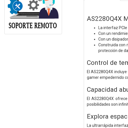
AS2280Q4X M.
La interfaz PCI
Con un rendimie
Con un disipador
Construida con 
protección de da
Control de te
El AS2280Q4X incluye u
gamer empedernido como
Capacidad abu
El AS2280Q4X ofrece 
posibilidades son infin
Explora espac
La ultrarrápida interf