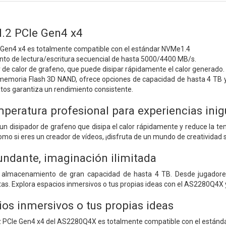
2 PCIe Gen4 x4
e Gen4 x4 es totalmente compatible con el estándar NVMe1.4
nto de lectura/escritura secuencial de hasta 5000/4400 MB/s.
 de calor de grafeno, que puede disipar rápidamente el calor generado.
memoria Flash 3D NAND, ofrece opciones de capacidad de hasta 4 TB y 
tos garantiza un rendimiento consistente.
mperatura profesional para experiencias inig
n disipador de grafeno que disipa el calor rápidamente y reduce la t
 si eres un creador de vídeos, ¡disfruta de un mundo de creatividad si
ndante, imaginación ilimitada
almacenamiento de gran capacidad de hasta 4 TB. Desde jugadores d
itas. Explora espacios inmersivos o tus propias ideas con el AS2280Q4X 
ios inmersivos o tus propias ideas
az PCIe Gen4 x4 del AS2280Q4X es totalmente compatible con el estánd