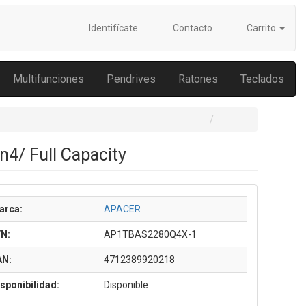
Identifícate
Contacto
Carrito
Multifunciones
Pendrives
Ratones
Teclados
4/ Full Capacity
arca:
APACER
/N:
AP1TBAS2280Q4X-1
AN:
4712389920218
sponibilidad:
Disponible