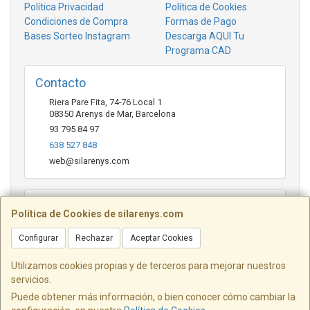
Política Privacidad
Política de Cookies
Condiciones de Compra
Formas de Pago
Bases Sorteo Instagram
Descarga AQUI Tu
Programa CAD
Contacto
Riera Pare Fita, 74-76 Local 1
08350
Arenys de Mar
,
Barcelona
93 795 84 97
638 527 848
web@silarenys.com
Horario
Política de Cookies de silarenys.com
De lunes a viernes: Mañanas: de 10.00 a 13.30 horas Tardes
de 17.00 a 20.00 Horas / Sábados de 10.00 a 13.00 horas
Configurar
Rechazar
Aceptar Cookies
Utilizamos cookies propias y de terceros para mejorar nuestros
servicios.
Josep Pérez Diaz SL - Riera Pare Fita, 74 - 76 Local 1 - Arenys de
Puede obtener más información, o bien conocer cómo cambiar la
Mar - Barcelona
Tel. 638 527 848 - web@silarenys.com - NIF: