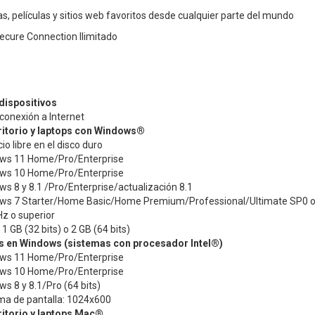
, películas y sitios web favoritos desde cualquier parte del mundo
ecure Connection Ilimitado
dispositivos
conexión a Internet
ritorio y laptops con Windows®
o libre en el disco duro
ows 11 Home/Pro/Enterprise
ows 10 Home/Pro/Enterprise
s 8 y 8.1 /Pro/Enterprise/actualización 8.1
ws 7 Starter/Home Basic/Home Premium/Professional/Ultimate SP0 o 
z o superior
 GB (32 bits) o 2 GB (64 bits)
s en Windows (sistemas con procesador Intel®)
ows 11 Home/Pro/Enterprise
ows 10 Home/Pro/Enterprise
s 8 y 8.1/Pro (64 bits)
ma de pantalla: 1024x600
ritorio y laptops Mac®