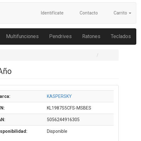
Identifícate
Contacto
Carrito
Multifunciones
Pendrives
Ratones
Teclados
 Año
arca:
KASPERSKY
/N:
KL1987S5CFS-MSBES
AN:
5056244916305
sponibilidad:
Disponible