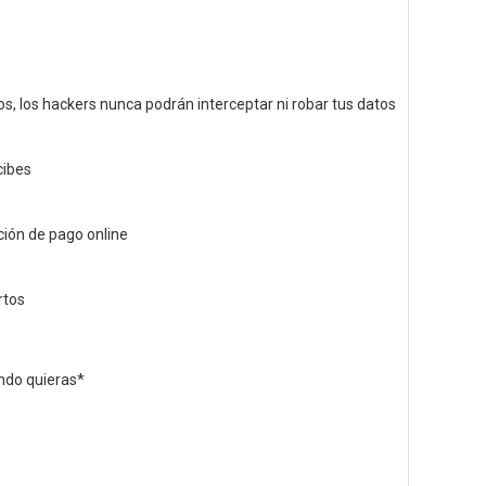
, los hackers nunca podrán interceptar ni robar tus datos
cibes
ción de pago online
rtos
ando quieras*