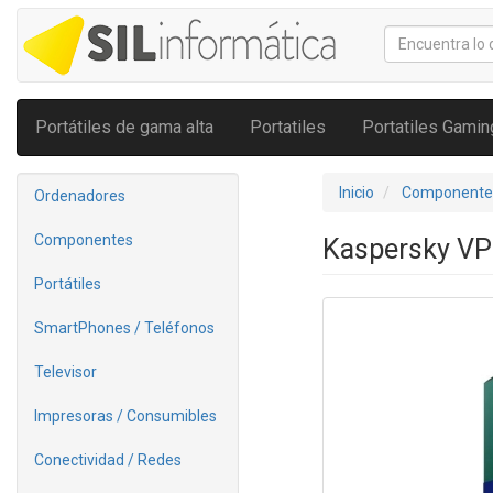
Portátiles de gama alta
Portatiles
Portatiles Gamin
Inicio
Componente
Ordenadores
Componentes
Kaspersky VPN
Portátiles
SmartPhones / Teléfonos
Televisor
Impresoras / Consumibles
Conectividad / Redes