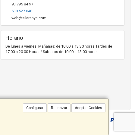
93 795 84 97
638 527 848
web@silarenys.com
Horario
De lunes a viernes: Mañanas: de 10.00 a 13.30 horas Tardes de
17.00 a 20.00 Horas / Sábados de 10.00 a 13.00 horas
Configurar
Rechazar
Aceptar Cookies
@silarenys.com - NIF: B65272007