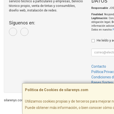
DATOS
servicio técnico a particulares y empresas, Servicio
técnico propio, venta de tintas y consumibles,
Responsable
: JO
diseño web, instalación de redes.
Finalidad
: Respond
Legitimación
: Con
Síguenos en:
obligación legal;
D
información adicio
Datos en nuestra
P
He leído y 
Contacto
Política Priva
Condiciones 
Bases Sorteo
Política de Cookies de silarenys.com
silarenys.com © 2026
Utilizamos cookies propias y de terceros para mejorar n
Josep Pérez Diaz SL - Riera Par
Puede obtener más información, o bien conocer cómo c