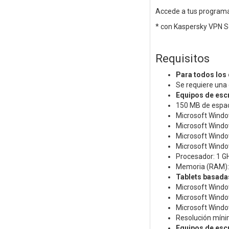
Accede a tus programas
* con Kaspersky VPN S
Requisitos
Para todos los 
Se requiere una 
Equipos de esc
150 MB de espaci
Microsoft Wind
Microsoft Wind
Microsoft Window
Microsoft Windo
Procesador: 1 GH
Memoria (RAM): 1
Tablets basada
Microsoft Wind
Microsoft Wind
Microsoft Window
Resolución míni
Equipos de esc