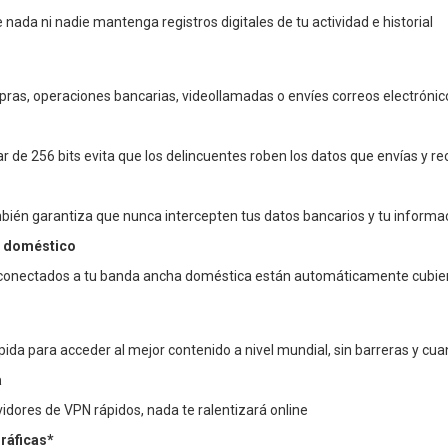
nada ni nadie mantenga registros digitales de tu actividad e historial
as, operaciones bancarias, videollamadas o envíes correos electrónicos
itar de 256 bits evita que los delincuentes roben los datos que envías y re
mbién garantiza que nunca intercepten tus datos bancarios y tu informa
fi doméstico
s conectados a tu banda ancha doméstica están automáticamente cubie
pida para acceder al mejor contenido a nivel mundial, sin barreras y cu
a
vidores de VPN rápidos, nada te ralentizará online
ráficas*