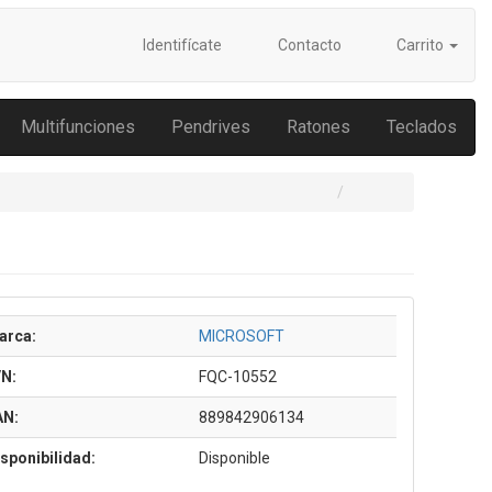
Identifícate
Contacto
Carrito
Multifunciones
Pendrives
Ratones
Teclados
arca:
MICROSOFT
/N:
FQC-10552
AN:
889842906134
sponibilidad:
Disponible