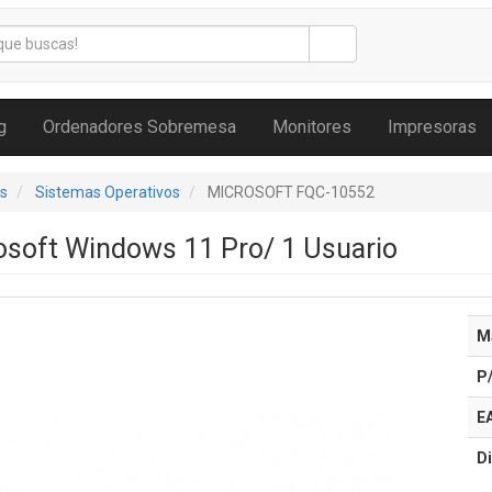
g
Ordenadores Sobremesa
Monitores
Impresoras
s
Sistemas Operativos
MICROSOFT FQC-10552
osoft Windows 11 Pro/ 1 Usuario
M
P
E
Di