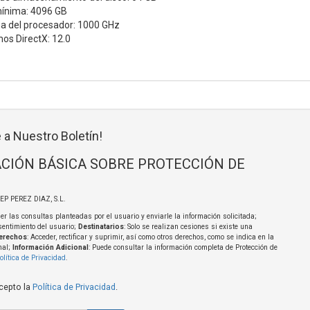
ínima: 4096 GB
a del procesador: 1000 GHz
os DirectX: 12.0
 a Nuestro Boletín!
CIÓN BÁSICA SOBRE PROTECCIÓN DE
SEP PEREZ DIAZ, S.L.
er las consultas planteadas por el usuario y enviarle la información solicitada;
sentimiento del usuario;
Destinatarios
: Solo se realizan cesiones si existe una
erechos
: Acceder, rectificar y suprimir, así como otros derechos, como se indica en la
nal;
Información Adicional
: Puede consultar la información completa de Protección de
olítica de Privacidad
.
acepto la
Política de Privacidad
.