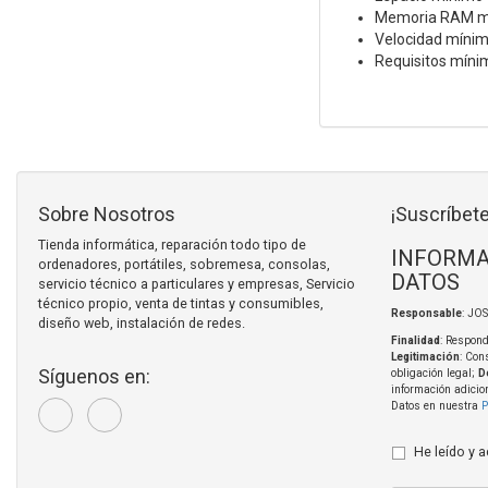
Memoria RAM m
Velocidad mínim
Requisitos mínim
Sobre Nosotros
¡Suscríbete
Tienda informática, reparación todo tipo de
INFORMA
ordenadores, portátiles, sobremesa, consolas,
DATOS
servicio técnico a particulares y empresas, Servicio
técnico propio, venta de tintas y consumibles,
Responsable
: JO
diseño web, instalación de redes.
Finalidad
: Respond
Legitimación
: Con
Síguenos en:
obligación legal;
D
información adicio
Datos en nuestra
P
He leído y 