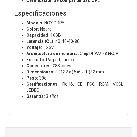
Certificación de compatibilidad QVL
Especificaciones
Modelo:
NOX DDR5
Color:
Negro
Capacidad:
16GB
Latencia (CL):
40-40-40-80
Voltaje:
1.25V
Arquitectura de memoria:
Chip DRAM x8 FBGA
Formato:
Paquete único
Conectores:
288 pines
Dimensiones:
(L)132 x (A)6 x (H)32 mm
Peso:
30g
Certificaciones:
RoHS, CE, FCC, RCM, VCCI,
JEDEC
Garantía:
3 años