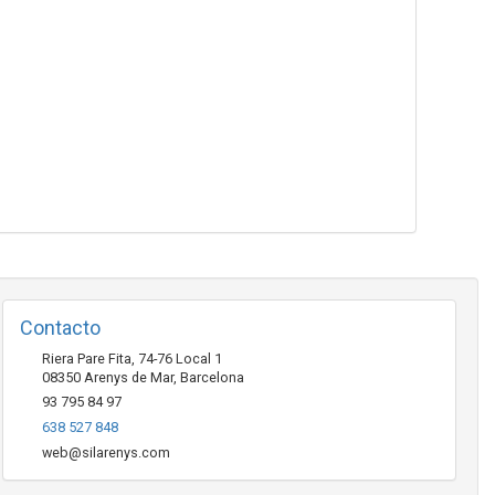
Contacto
Riera Pare Fita, 74-76 Local 1
08350
Arenys de Mar
,
Barcelona
93 795 84 97
638 527 848
web@silarenys.com