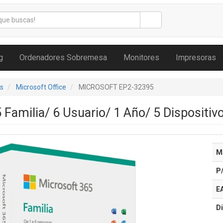
g
Ordenadores Sobremesa
Monitores
Impresoras
s
Microsoft Office
MICROSOFT EP2-32395
 Familia/ 6 Usuario/ 1 Año/ 5 Dispositiv
M
P
E
Di