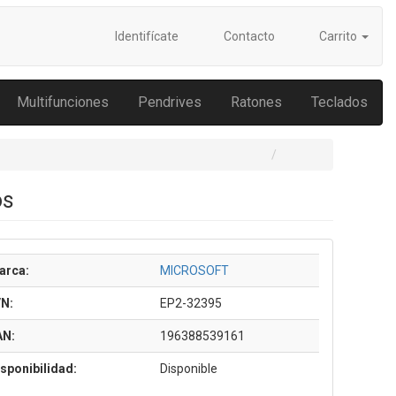
Identifícate
Contacto
Carrito
Multifunciones
Pendrives
Ratones
Teclados
os
arca:
MICROSOFT
/N:
EP2-32395
AN:
196388539161
sponibilidad:
Disponible