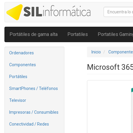
Portátiles de gama alta
Portatiles
Portatiles Gamin
Inicio
Componente
Ordenadores
Componentes
Microsoft 365
Portátiles
SmartPhones / Teléfonos
Televisor
Impresoras / Consumibles
Conectividad / Redes