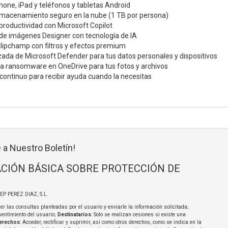
hone, iPad y teléfonos y tabletas Android
lmacenamiento seguro en la nube (1 TB por persona)
productividad con Microsoft Copilot
 de imágenes Designer con tecnología de IA
Clipchamp con filtros y efectos premium
ada de Microsoft Defender para tus datos personales y dispositivos
ra ransomware en OneDrive para tus fotos y archivos
continuo para recibir ayuda cuando la necesitas
 a Nuestro Boletín!
CIÓN BÁSICA SOBRE PROTECCIÓN DE
SEP PEREZ DIAZ, S.L.
er las consultas planteadas por el usuario y enviarle la información solicitada;
sentimiento del usuario;
Destinatarios
: Solo se realizan cesiones si existe una
erechos
: Acceder, rectificar y suprimir, así como otros derechos, como se indica en la