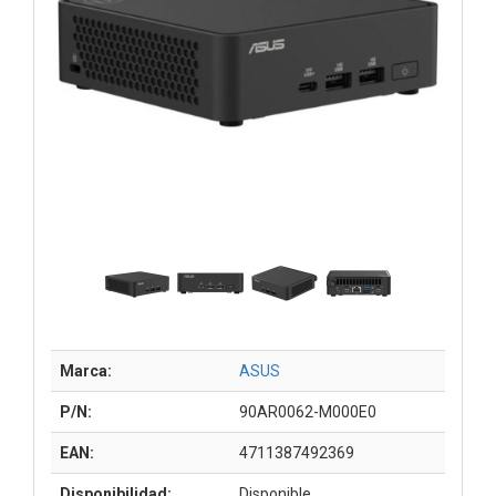
Marca:
ASUS
P/N:
90AR0062-M000E0
EAN:
4711387492369
Disponibilidad:
Disponible