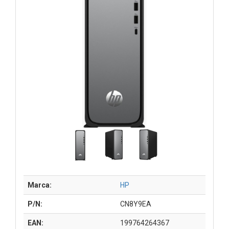
Marca:
HP
P/N:
CN8Y9EA
EAN:
199764264367