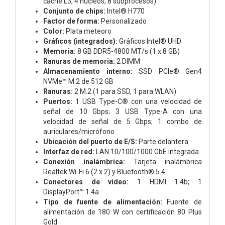
caché L3, 4 núcleos, 8 subprocesos)
Conjunto de chips:
Intel® H770
Factor de forma:
Personalizado
Color:
Plata meteoro
Gráficos (integrados):
Gráficos Intel® UHD
Memoria:
8 GB DDR5-4800 MT/s (1 x 8 GB)
Ranuras de memoria:
2 DIMM
Almacenamiento interno:
SSD PCIe® Gen4
NVMe™ M.2 de 512 GB
Ranuras:
2 M.2 (1 para SSD, 1 para WLAN)
Puertos:
1 USB Type-C® con una velocidad de
señal de 10 Gbps; 3 USB Type-A con una
velocidad de señal de 5 Gbps; 1 combo de
auriculares/micrófono
Ubicación del puerto de E/S:
Parte delantera
Interfaz de red:
LAN 10/100/1000 GbE integrada
Conexión inalámbrica:
Tarjeta inalámbrica
Realtek Wi-Fi 6 (2 x 2) y Bluetooth® 5.4
Conectores de vídeo:
1 HDMI 1.4b; 1
DisplayPort™ 1.4a
Tipo de fuente de alimentación:
Fuente de
alimentación de 180 W con certificación 80 Plus
Gold