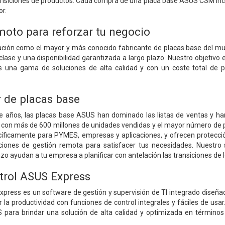
ransiciones de productos. Cada compra de una placa base ASUS CSM inc
or.
moto para reforzar tu negocio
tación como el mayor y más conocido fabricante de placas base del m
lase y una disponibilidad garantizada a largo plazo. Nuestro objetivo e
s una gama de soluciones de alta calidad y con un coste total de 
r de placas base
 años, las placas base ASUS han dominado las listas de ventas y han
dad, con más de 600 millones de unidades vendidas y el mayor número d
íficamente para PYMES, empresas y aplicaciones, y ofrecen protecci
ciones de gestión remota para satisfacer tus necesidades. Nuestro s
zo ayudan a tu empresa a planificar con antelación las transiciones de 
trol ASUS Express
xpress es un software de gestión y supervisión de TI integrado dise
ar la productividad con funciones de control integrales y fáciles de u
para brindar una solución de alta calidad y optimizada en términos