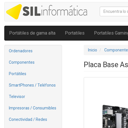
Portátiles de gama alta
Portatiles
Portatiles Gamin
Inicio
Componente
Ordenadores
Componentes
Placa Base A
Portátiles
SmartPhones / Teléfonos
Televisor
Impresoras / Consumibles
Conectividad / Redes