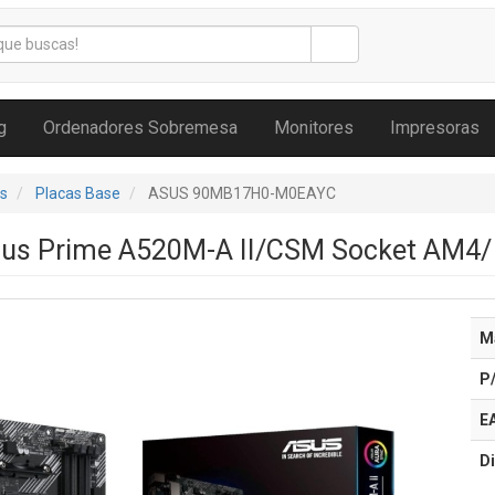
g
Ordenadores Sobremesa
Monitores
Impresoras
s
Placas Base
ASUS 90MB17H0-M0EAYC
sus Prime A520M-A II/CSM Socket AM4/ 
M
P
E
Di