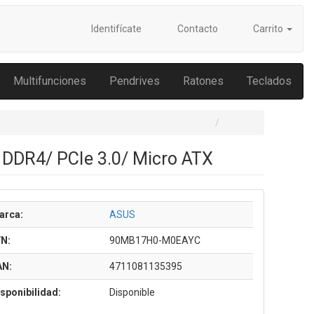
Identifícate
Contacto
Carrito
Multifunciones
Pendrives
Ratones
Teclados
DDR4/ PCIe 3.0/ Micro ATX
arca:
ASUS
/N:
90MB17H0-M0EAYC
AN:
4711081135395
sponibilidad:
Disponible