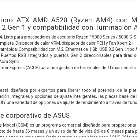
icro ATX AMD A520 (Ryzen AM4) con M.2
.2 Gen 1 y compatibilidad con iluminación 
Listo para procesadores de escritorio Ryzen™ 5000 Series / 5000 G-Ser
mpleta: Disipador de calor VRM, disipador de calor PCH y Fan Xpert 2+.
rarrápida: Compatibilidad con M.2, Ethernet de 1 Gb, USB 3.2 Gen 1 tipo 
Puertos RGB integrados y puertos Gen 2 direccionables para tiras 
Aura Sync.
ter Express (ACCE) para una gestión de terminales de TI más sencilla.
está diseñada por expertos para liberar todo el potencial de la p
ación integrales y opciones de ajuste inteligentes, las placas base de 
Y una variedad de opciones de ajuste de rendimiento a través de funci
e corporativo de ASUS
 Model (CSM) es un programa comercial diseñado para proporcionar pl
ucto de hasta 36 meses y un aviso de fin de vida útil de 6 meses para 