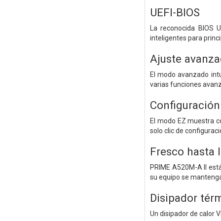
UEFI-BIOS
La reconocida BIOS UE
inteligentes para prin
Ajuste avanza
El modo avanzado intui
varias funciones avanz
Configuración 
El modo EZ muestra con
solo clic de configura
Fresco hasta 
PRIME A520M-A II está 
su equipo se mantenga 
Disipador tér
Un disipador de calor 