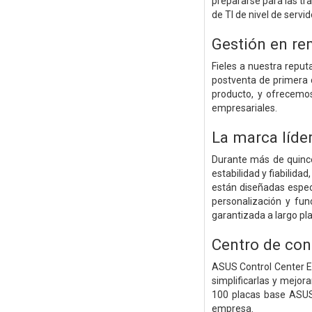
prepararse para las t
de TI de nivel de servid
Gestión en re
Fieles a nuestra repu
postventa de primera c
producto, y ofrecemo
empresariales.
La marca líde
Durante más de quince
estabilidad y fiabili
están diseñadas espec
personalización y fun
garantizada a largo pla
Centro de con
ASUS Control Center E
simplificarlas y mejor
100 placas base ASUS 
empresa.