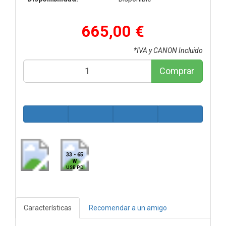
665,00 €
*IVA y CANON Incluido
Comprar
33 - 65
W
USB PD
Características
Recomendar a un amigo