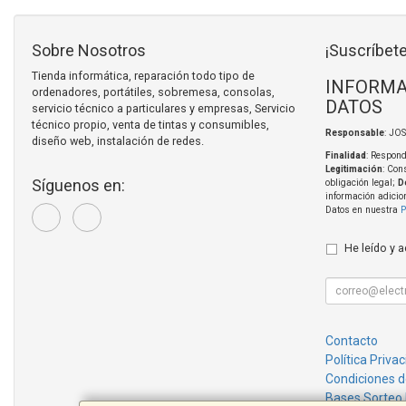
Sobre Nosotros
¡Suscríbete
Tienda informática, reparación todo tipo de
INFORMA
ordenadores, portátiles, sobremesa, consolas,
DATOS
servicio técnico a particulares y empresas, Servicio
técnico propio, venta de tintas y consumibles,
Responsable
: JO
diseño web, instalación de redes.
Finalidad
: Respond
Legitimación
: Con
Síguenos en:
obligación legal;
D
información adicio
Datos en nuestra
P
He leído y 
Contacto
Política Priva
Condiciones 
Bases Sorteo