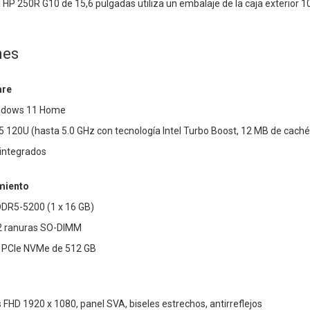
 HP 250R G10 de 15,6 pulgadas utiliza un embalaje de la caja exterior 10
nes
are
indows 11 Home
 5 120U (hasta 5.0 GHz con tecnología Intel Turbo Boost, 12 MB de caché
l integrados
miento
DR5-5200 (1 x 16 GB)
2 ranuras SO-DIMM
 PCIe NVMe de 512 GB
 FHD 1920 x 1080, panel SVA, biseles estrechos, antirreflejos