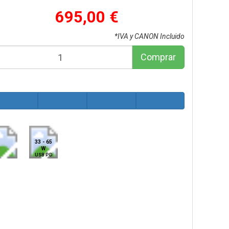
695,00 €
*IVA y CANON Incluido
Comprar
33 - 65
W
USB PD