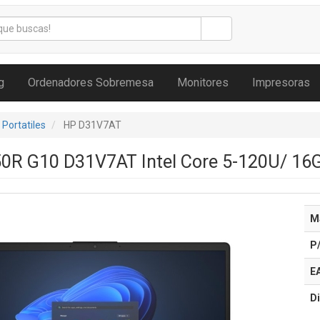
g
Ordenadores Sobremesa
Monitores
Impresoras
Portatiles
HP D31V7AT
250R G10 D31V7AT Intel Core 5-120U/ 16
M
P
E
Di