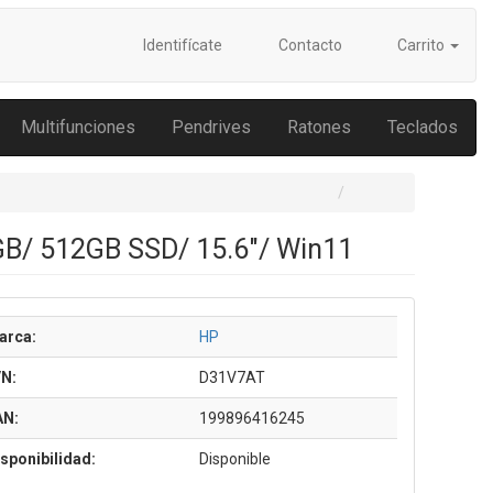
Identifícate
Contacto
Carrito
Multifunciones
Pendrives
Ratones
Teclados
GB/ 512GB SSD/ 15.6"/ Win11
arca:
HP
/N:
D31V7AT
AN:
199896416245
sponibilidad:
Disponible