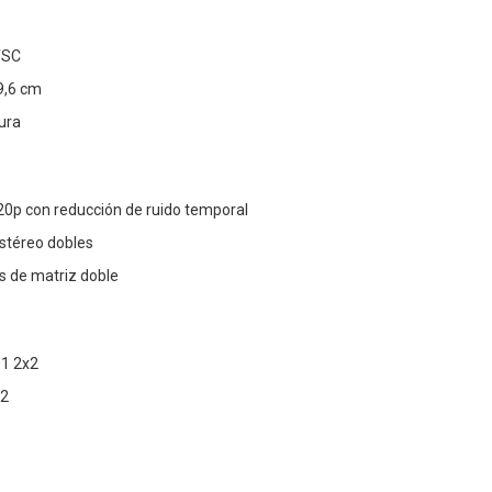
TSC
9,6 cm
cura
p con reducción de ruido temporal
stéreo dobles
s de matriz doble
01 2x2
.2