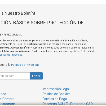
 a Nuestro Boletín!
CIÓN BÁSICA SOBRE PROTECCIÓN DE
SEP PEREZ DIAZ, S.L.
er las consultas planteadas por el usuario y enviarle la información solicitada;
sentimiento del usuario;
Destinatarios
: Solo se realizan cesiones si existe una
erechos
: Acceder, rectificar y suprimir, así como otros derechos, como se indica en la
nal;
Información Adicional
: Puede consultar la información completa de Protección de
olítica de Privacidad
.
acepto la
Política de Privacidad
.
Enviar
Información Legal
cidad
Política de Cookies
de Compra
Formas de Pago
 Instagram
Descarga AQUI Tu Programa CAD