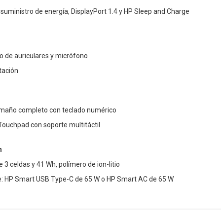
suministro de energía, DisplayPort 1.4 y HP Sleep and Charge
o de auriculares y micrófono
tación
amaño completo con teclado numérico
 Touchpad con soporte multitáctil
n
e 3 celdas y 41 Wh, polímero de ion-litio
e: HP Smart USB Type-C de 65 W o HP Smart AC de 65 W